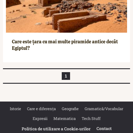
Care este țara cu mai multe piramide antice decât
Egiptul?
1
Istorie
Care e diferența
Geografie
Gramatică/Vocabular
Expresii
Matematica
Tech Stuff
Contact
Politica de utilizare a Cookie‐urilor