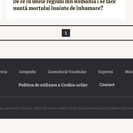
De ce în unele regiuni din România i se face
nuntă mortului înainte de înhumare?
1
ența
Geografie
Gramatică/Vocabular
Expresii
Mat
Contact
Politica de utilizare a Cookie‐urilor
sau persoană (site-uri, instituţii mass-media, firme de monitorizare) nu poate reprodu