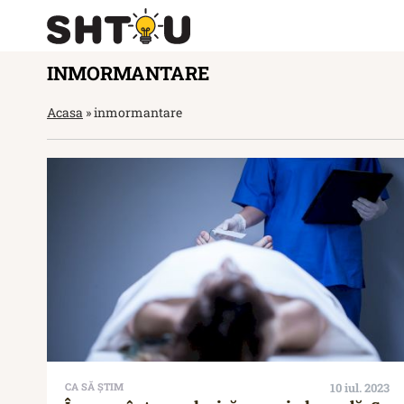
INMORMANTARE
Acasa
»
inmormantare
CA SĂ ȘTIM
10 iul. 2023