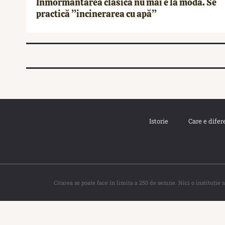
Înmormântarea clasică nu mai e la modă. Se
practică ”incinerarea cu apă”
Istorie
Care e difer
Citarea se poate face în limita a 250 de semne. Nici o instituţie 