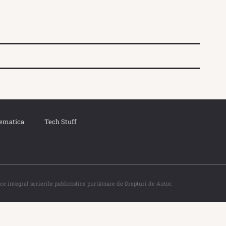
ematica
Tech Stuff
ce integral scrierile publicistice purtătoare de Drepturi de Autor.