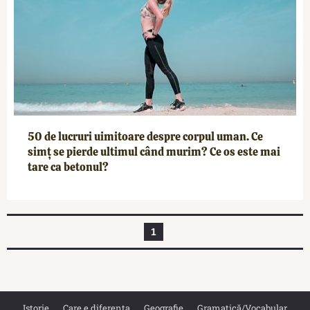
50 de lucruri uimitoare despre corpul uman. Ce
simț se pierde ultimul când murim? Ce os este mai
tare ca betonul?
1
Istorie
Care e diferența
Geografie
Gramatică/Vocabular