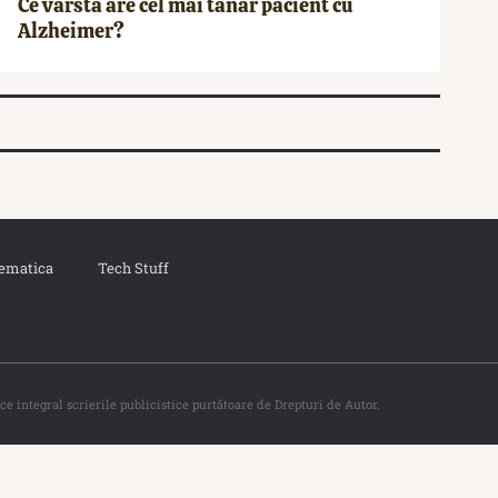
Ce vârstă are cel mai tânăr pacient cu
Alzheimer?
ematica
Tech Stuff
ce integral scrierile publicistice purtătoare de Drepturi de Autor.