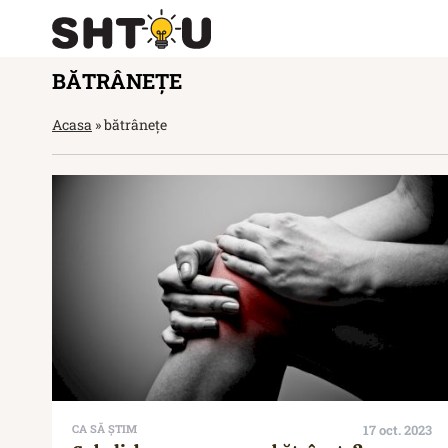
BĂTRÂNEȚE
Acasa
»
bătrânețe
CA SĂ ȘTIM
17 oct. 2023