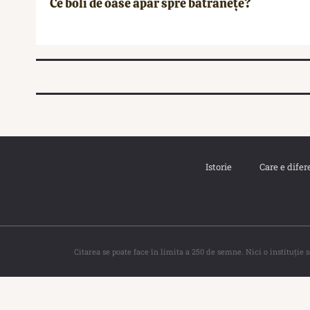
Ce boli de oase apar spre bătrânețe?
Istorie
Care e difer
Citarea se poate face în limita a 250 de semne. Nici o instituţie 