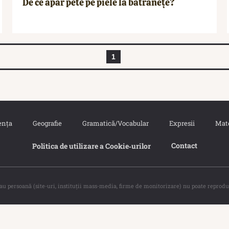
De ce apar pete pe piele la bătrânețe?
1
ența
Geografie
Gramatică/Vocabular
Expresii
Mat
Contact
Politica de utilizare a Cookie‐urilor
sau persoană (site-uri, instituţii mass-media, firme de monitorizare) nu poate reprodu