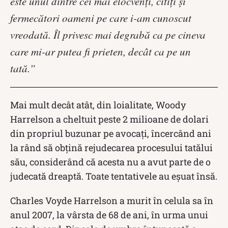
este unul dintre cei mai elocvenți, citiți și
fermecători oameni pe care i-am cunoscut
vreodată.
Îl privesc mai degrabă ca pe cineva
care mi-ar putea fi prieten, decât ca pe un
tată.”
Mai mult decât atât, din loialitate, Woody
Harrelson a cheltuit peste 2 milioane de dolari
din propriul buzunar pe avocați, încercând ani
la rând să obțină rejudecarea procesului tatălui
său, considerând că acesta nu a avut parte de o
judecată dreaptă.
Toate tentativele au eșuat însă.
Charles Voyde Harrelson a murit în celula sa în
anul 2007, la vârsta de 68 de ani, în urma unui