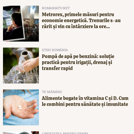
ROMANIATV.NET
Metrorex, primele măsuri pentru
economie energetică. Trenurile s-au
rărit și vin cu întârziere la ore...
ȘTIRI ROMÂNIA
Pompă de apă pe benzină: soluție
practică pentru irigații, drenaj și
transfer rapid
TE MĂNÂNC
Alimente bogate în vitamina C și D. Cum
le combini pentru sănătate și imunitate
LIBERTATEA PENTRU FEMEI