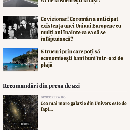
A7 de la București la Iași?
Ce vizionar! Ce român a anticipat
existența unei Uniuni Europene cu
mulți ani înainte ca ea să se
înfăptuiască?
5 trucuri prin care poți să
economisești bani buni într-o zi de
plajă
Recomandări din presa de azi
DESCOPERA.RO
Cea mai mare galaxie din Univers este de
fapt...