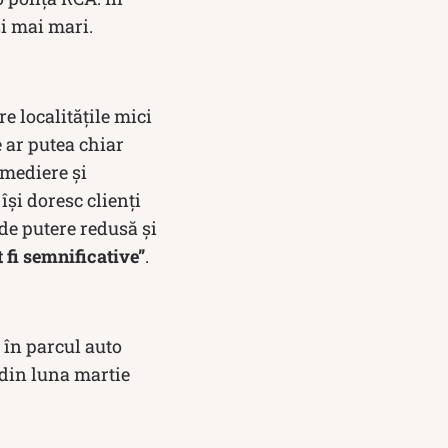
și mai mari.
e localitățile mici
e ar putea chiar
rmediere şi
și doresc clienți
 de putere redusă și
t fi semnificative”
.
e în parcul auto
 din luna martie