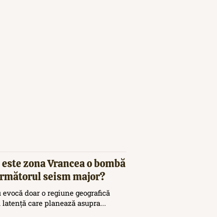
 este zona Vrancea o bombă
 următorul seism major?
 evocă doar o regiune geografică
ă latență care planează asupra...