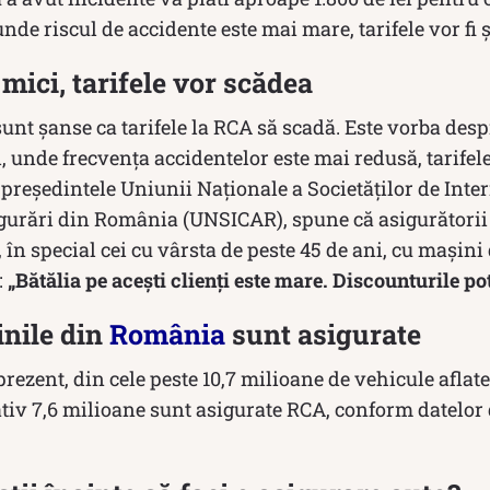
unde riscul de accidente este mai mare, tarifele vor fi 
e mici, tarifele vor scădea
unt șanse ca tarifele la RCA să scadă. Este vorba despr
, unde frecvența accidentelor este mai redusă, tarifel
 președintele Uniunii Naţionale a Societăţilor de Inte
gurări din România (UNSICAR), spune că asigurătorii î
, în special cei cu vârsta de peste 45 de ani, cu mașini
:
„Bătălia pe acești clienți este mare. Discounturile po
inile din
România
sunt asigurate
 prezent, din cele peste 10,7 milioane de vehicule aflat
tiv 7,6 milioane sunt asigurate RCA, conform datelor