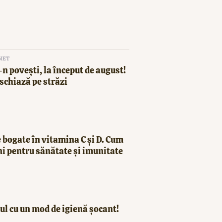
NET
n povești, la început de august!
schiază pe străzi
 bogate în vitamina C și D. Cum
ni pentru sănătate și imunitate
ul cu un mod de igienă șocant!