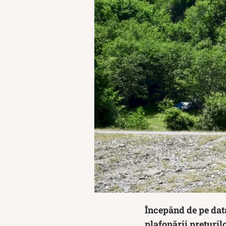
Începând de pe data
plafonării prețuril