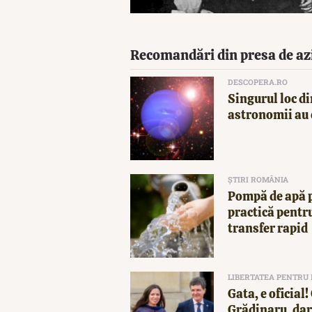
Recomandări din presa de az
DESCOPERA.RO
Singurul loc di
astronomii au 
ȘTIRI ROMÂNIA
Pompă de apă p
practică pentru
transfer rapid
LIBERTATEA PENTRU
Gata, e oficial
Grădinaru, dar 