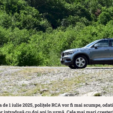
 de 1 iulie 2025, polițele RCA vor fi mai scumpe, oda
or introdusă cu doi ani în urmă. Cele mai mari creșteri