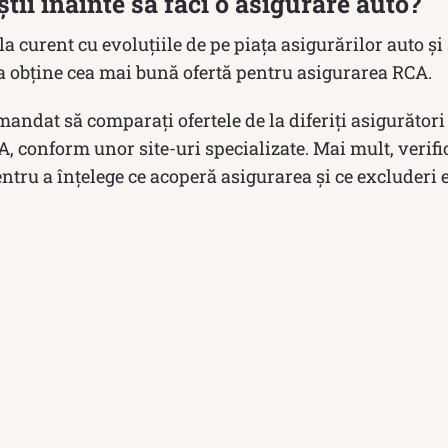
știi înainte să faci o asigurare auto?
i la curent cu evoluțiile de pe piața asigurărilor auto și
a obține cea mai bună ofertă pentru asigurarea RCA.
mandat să comparați ofertele de la diferiți asigurători
A, conform unor site-uri specializate. Mai mult, verifi
entru a înțelege ce acoperă asigurarea și ce excluderi 