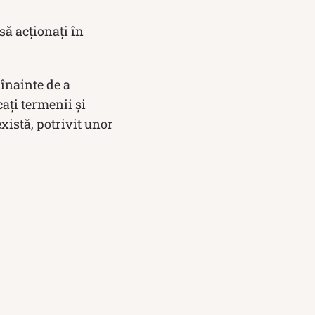
 să acționați în
 înainte de a
cați termenii și
există, potrivit unor