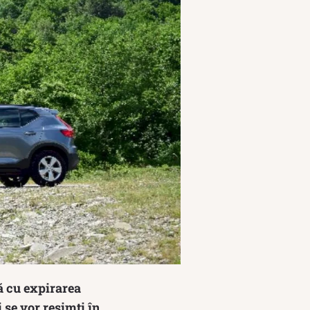
tă cu expirarea
 se vor resimți în