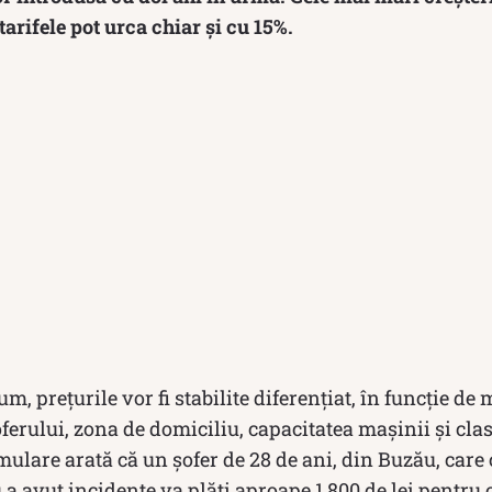
tarifele pot urca chiar și cu 15%.
um, prețurile vor fi stabilite diferențiat, în funcție de 
ferului, zona de domiciliu, capacitatea mașinii și cla
mulare arată că un șofer de 28 de ani, din Buzău, car
 a avut incidente va plăti aproape 1.800 de lei pentru 