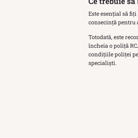
Ce trebuie să 
Este esențial să fiț
consecință pentru 
Totodată, este reco
încheia o poliță RC
condițiile poliței p
specialiști.