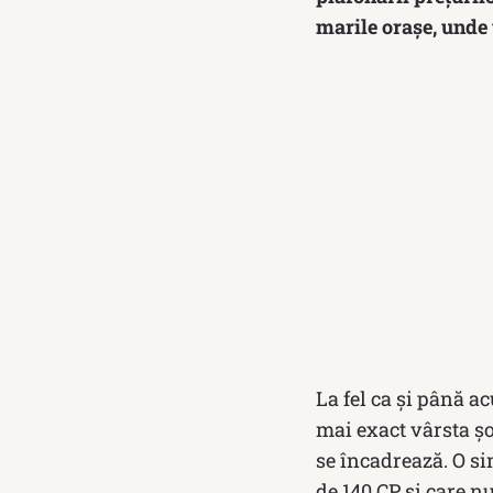
marile orașe, unde 
La fel ca și până ac
mai exact vârsta șo
se încadrează. O si
de 140 CP și care nu