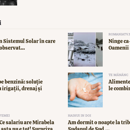
i
ROMANIATV.
n Sistemul Solar în care
Ninge ca-
observat...
Oamenii 
TE MĂNÂNC
e benzină: soluție
Alimente
 irigații, drenaj și
le combi
 FEMEI
HAIHUI IN DOI
! Ce salariu are Mirabela
Am dormit o noapte la trib
asta nu e tot! Surpriza
Sudanul de Sud,...