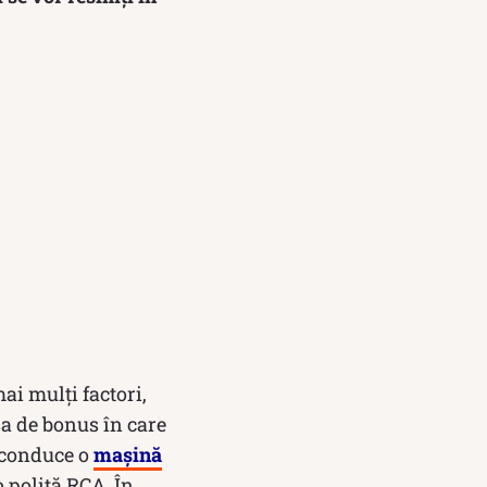
mai mulți factori,
sa de bonus în care
e conduce o
mașină
o poliță RCA. În