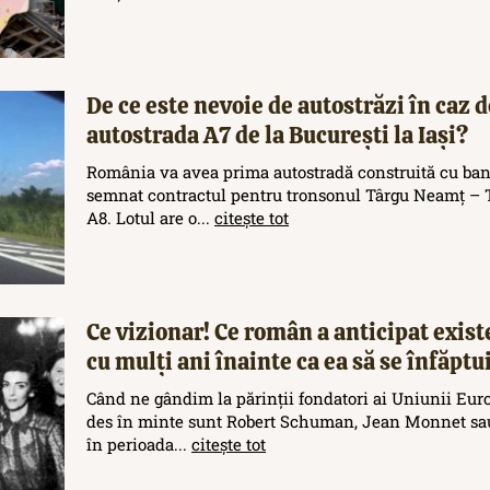
De ce este nevoie de autostrăzi în caz d
autostrada A7 de la București la Iași?
România va avea prima autostradă construită cu ban
semnat contractul pentru tronsonul Târgu Neamț – T
A8. Lotul are o...
citește tot
Ce vizionar! Ce român a anticipat exis
cu mulți ani înainte ca ea să se înfăptu
Când ne gândim la părinții fondatori ai Uniunii Eur
des în minte sunt Robert Schuman, Jean Monnet sau
în perioada...
citește tot