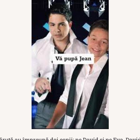
ruță au împreună doi copii: pe David și pe Eva. David 