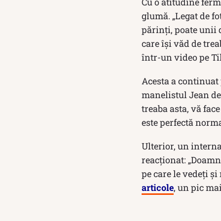
Cu o atitudine ferm
glumă. „Legat de fo
părinți, poate unii
care își văd de trea
într-un video pe Ti
Acesta a continuat
manelistul Jean de
treaba asta, vă face
este perfectă norma
Ulterior, un interna
reacționat: „Doamne
pe care le vedeți și
articole
, un pic mai