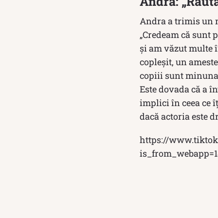
Andra: „Răută
Andra a trimis un m
„Credeam că sunt pr
și am văzut multe î
copleșit, un ameste
copiii sunt minunaț
Este dovada că a în
implici în ceea ce 
dacă actoria este d
https://www.tikto
is_from_webapp=1