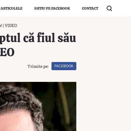
 ARTICOLELE
SHTIU PE FACEBOOK
CONTACT
a! | VIDEO
tul că fiul său
DEO
Trimite pe:
FACEBOOK