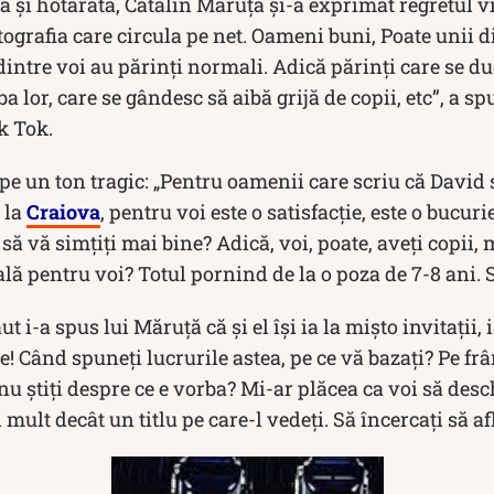
ă și hotărâtă, Cătălin Măruță și-a exprimat regretul vi
tografia care circula pe net. Oameni buni, Poate unii d
 dintre voi au părinți normali. Adică părinți care se d
ba lor, care se gândesc să aibă grijă de copii, etc”, a 
k Tok.
 pe un ton tragic: „Pentru oamenii care scriu că Davi
 la
Craiova
, pentru voi este o satisfacție, este o bucuri
 să vă simțiți mai bine? Adică, voi, poate, aveți copii,
lă pentru voi? Totul pornind de la o poza de 7-8 ani. 
ut i-a spus lui Măruță că și el își ia la mișto invitații,
! Când spuneți lucrurile astea, pe ce vă bazați? Pe fr
 nu știți despre ce e vorba? Mi-ar plăcea ca voi să desc
 mult decât un titlu pe care-l vedeți. Să încercați să afl