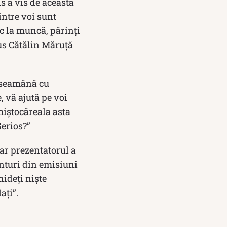
s a vis de această
intre voi sunt
uc la muncă, părinți
spus Cătălin Măruță
d seamănă cu
e, vă ajută pe voi
 miștocăreala asta
Serios?”
 iar prezentatorul a
ânturi din emisiuni
hideți niște
ați”.