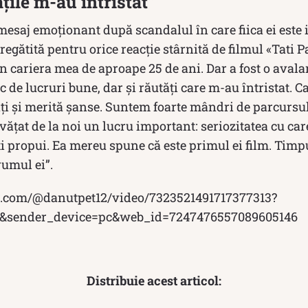
țile m-au întristat”
esaj emoționant după scandalul în care fiica ei este 
egătită pentru orice reacție stârnită de filmul «Tati 
n cariera mea de aproape 25 de ani. Dar a fost o aval
c de lucruri bune, dar și răutăți care m-au întristat. C
i și merită șanse. Suntem foarte mândri de parcursul 
vățat de la noi un lucru important: seriozitatea cu care
îți propui. Ea mereu spune că este primul ei film. Ti
rumul ei”.
k.com/@danutpet12/video/7323521491717377313?
&sender_device=pc&web_id=7247476557089605146
Distribuie acest articol: