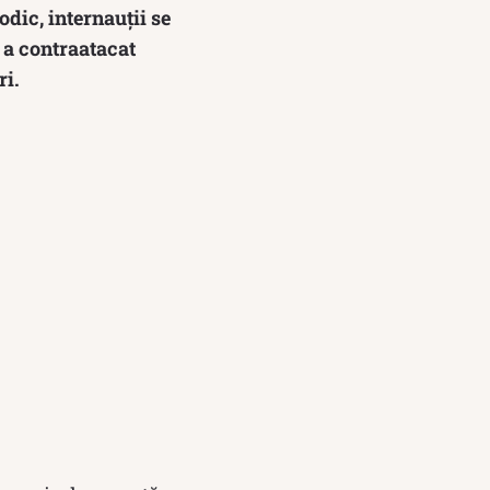
odic, internauții se
i a contraatacat
ri.