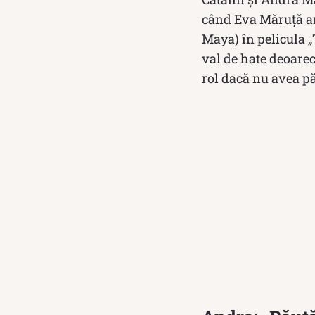
când Eva Măruță are
Maya) în pelicula „
val de hate deoarec
rol dacă nu avea pă