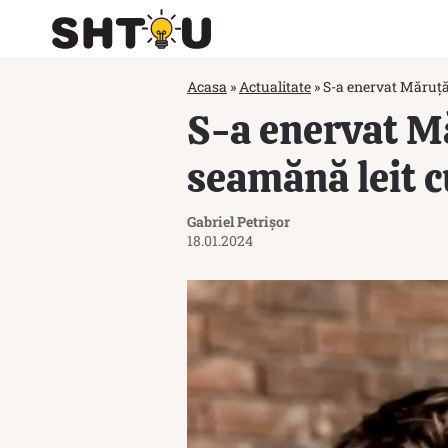
Acasa
»
Actualitate
»
S-a enervat Măruță!
S-a enervat Mă
seamănă leit c
Gabriel Petrișor
18.01.2024