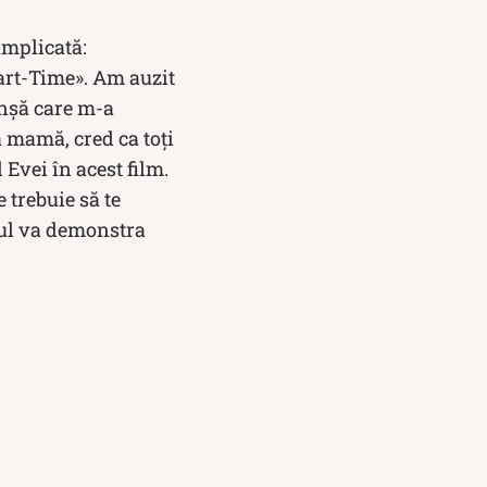
implicată:
Part-Time». Am auzit
anșă care m-a
a mamă, cred ca toți
Evei în acest film.
 trebuie să te
mpul va demonstra