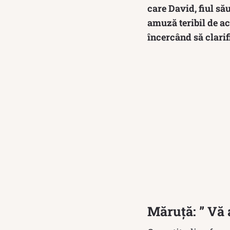
care David, fiul să
amuză teribil de ac
încercând să clarif
Măruță: ” Vă 