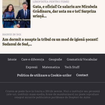
LIBERTATEA PENTRU FEMEI
Gata, e oficial! Ce salariu are Mirabela
Grădinaru, dar asta nu e tot! Surpriza
uriașă...
HAIHUI IN DOI
Am dormit o noapte la tribul cu un mod de igienă șocant!
Sudanul de Sud,...
Istorie
Care e diferența
Geografie
Gramatică/Vocabular
Expresii
Matematica
Tech Stuff
Contact
Politica de utilizare a Cookie‐urilor
Citarea se poate face în limita a 250 de semne. Nici o instituţie sau persoană
(site-uri, instituţii mass-media, firme de monitorizare) nu poate reproduce
integral scrierile publicistice purtătoare de Drepturi de Autor.