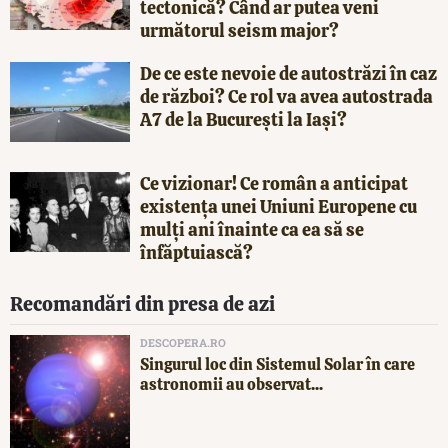
tectonică? Când ar putea veni
următorul seism major?
De ce este nevoie de autostrăzi în caz
de război? Ce rol va avea autostrada
A7 de la București la Iași?
Ce vizionar! Ce român a anticipat
existența unei Uniuni Europene cu
mulți ani înainte ca ea să se
înfăptuiască?
Recomandări din presa de azi
DESCOPERA.RO
Singurul loc din Sistemul Solar în care
astronomii au observat...