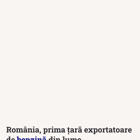
România, prima țară exportatoare
de
benzină
din lume