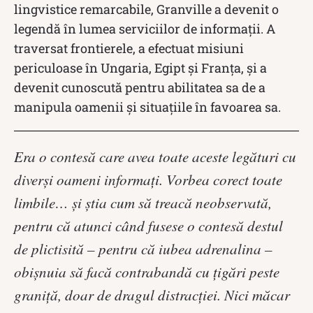
lingvistice remarcabile, Granville a devenit o
legendă în lumea serviciilor de informații. A
traversat frontierele, a efectuat misiuni
periculoase în Ungaria, Egipt și Franța, și a
devenit cunoscută pentru abilitatea sa de a
manipula oamenii și situațiile în favoarea sa.
Era o contesă care avea toate aceste legături cu
diverși oameni informați. Vorbea corect toate
limbile… și știa cum să treacă neobservată,
pentru că atunci când fusese o contesă destul
de plictisită – pentru că iubea adrenalina –
obișnuia să facă contrabandă cu țigări peste
graniță, doar de dragul distracției. Nici măcar