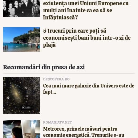
existența unei Uniuni Europene cu
mulți ani înainte ca ea să se
înfăptuiască?
5 trucuri prin care poți să
economisești bani buni într-o zi de
plajă
Recomandări din presa de azi
DESCOPERA.RO
Cea mai mare galaxie din Univers este de
fapt...
ROMANIATV.NET
Metrorex, primele măsuri pentru
economie energetică. Trenurile s-au