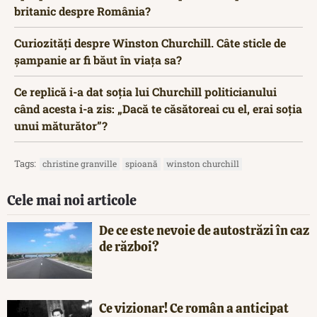
britanic despre România?
Curiozități despre Winston Churchill. Câte sticle de
șampanie ar fi băut în viața sa?
Ce replică i-a dat soția lui Churchill politicianului
când acesta i-a zis: „Dacă te căsătoreai cu el, erai soția
unui măturător”?
Tags:
christine granville
spioană
winston churchill
Cele mai noi articole
De ce este nevoie de autostrăzi în caz
de război?
Ce vizionar! Ce român a anticipat