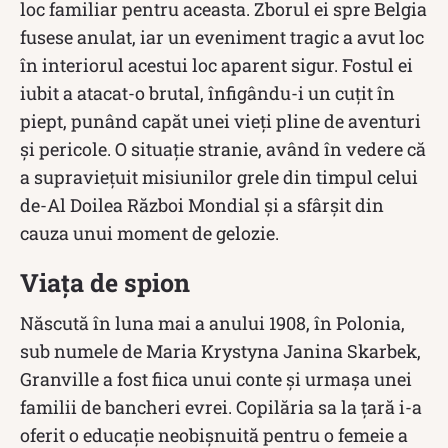
loc familiar pentru aceasta. Zborul ei spre Belgia
fusese anulat, iar un eveniment tragic a avut loc
în interiorul acestui loc aparent sigur. Fostul ei
iubit a atacat-o brutal, înfigându-i un cuțit în
piept, punând capăt unei vieți pline de aventuri
și pericole. O situație stranie, având în vedere că
a supraviețuit misiunilor grele din timpul celui
de-Al Doilea Război Mondial și a sfârșit din
cauza unui moment de gelozie.
Viața de spion
Născută în luna mai a anului 1908, în Polonia,
sub numele de Maria Krystyna Janina Skarbek,
Granville a fost fiica unui conte și urmașa unei
familii de bancheri evrei. Copilăria sa la țară i-a
oferit o educație neobișnuită pentru o femeie a