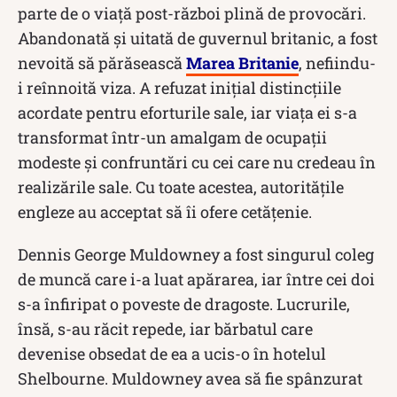
parte de o viață post-război plină de provocări.
Abandonată și uitată de guvernul britanic, a fost
nevoită să părăsească
Marea Britanie
, nefiindu-
i reînnoită viza. A refuzat inițial distincțiile
acordate pentru eforturile sale, iar viața ei s-a
transformat într-un amalgam de ocupații
modeste și confruntări cu cei care nu credeau în
realizările sale. Cu toate acestea, autoritățile
engleze au acceptat să îi ofere cetățenie.
Dennis George Muldowney a fost singurul coleg
de muncă care i-a luat apărarea, iar între cei doi
s-a înfiripat o poveste de dragoste. Lucrurile,
însă, s-au răcit repede, iar bărbatul care
devenise obsedat de ea a ucis-o în hotelul
Shelbourne. Muldowney avea să fie spânzurat