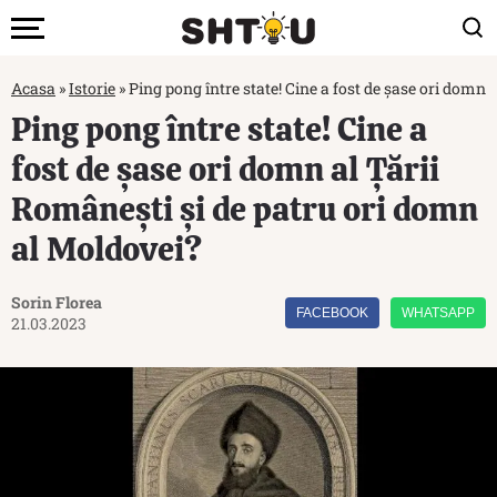
Acasa
»
Istorie
»
Ping pong între state! Cine a fost de șase ori domn
Ping pong între state! Cine a
fost de șase ori domn al Țării
Românești și de patru ori domn
al Moldovei?
Sorin Florea
FACEBOOK
WHATSAPP
21.03.2023