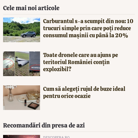
Cele mai noi articole
Carburantul s-a scumpit din nou: 10
trucuri simple prin care poți reduce
consumul mașinii cu până la 20%
Toate dronele care au ajuns pe
teritoriul României conțin
explozibil?
Cum să alegeți rujul de buze ideal
pentru orice ocazie
Recomandări din presa de azi
DESCOPERA.RO