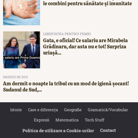
le combini pentru sănătate și imunitate
LIBERTATEA PENTRU FEMEI
Gata, e oficial! Ce salariu are Mirabela
Grădinaru, dar asta nu e tot! Surpriza
uriașă...
HAIHUI IN DOI
Am dormit o noapte la tribul cu un mod de igienă șocant!
Sudanul de Sud,...
Istorie
Care e diferența
Geografie
Gramatică/Vocabular
Expresii
Matematica
Tech Stuff
Contact
Politica de utilizare a Cookie‐urilor