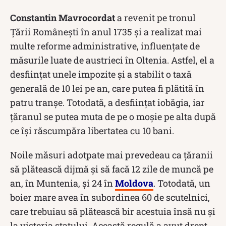
Constantin Mavrocordat
a revenit pe tronul
Țării Românești în anul 1735 și a realizat mai
multe reforme administrative, influențate de
măsurile luate de austrieci în Oltenia. Astfel, el a
desființat unele impozite și a stabilit o taxă
generală de 10 lei pe an, care putea fi plătită în
patru tranșe. Totodată, a desființat iobăgia, iar
țăranul se putea muta de pe o moșie pe alta după
ce își răscumpăra libertatea cu 10 bani.
Noile măsuri adotpate mai prevedeau ca țăranii
să plătească dijmă și să facă 12 zile de muncă pe
an, în Muntenia, și 24 în
Moldova
. Totodată, un
boier mare avea în subordinea 60 de scutelnici,
care trebuiau să plătească bir acestuia însă nu și
la visteria statului. Această regulă a avut drept