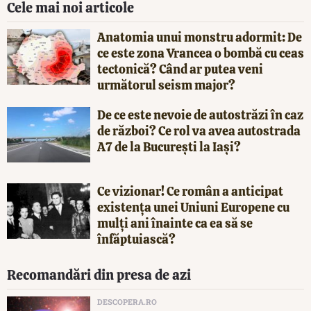
Cele mai noi articole
Anatomia unui monstru adormit: De
ce este zona Vrancea o bombă cu ceas
tectonică? Când ar putea veni
următorul seism major?
De ce este nevoie de autostrăzi în caz
de război? Ce rol va avea autostrada
A7 de la București la Iași?
Ce vizionar! Ce român a anticipat
existența unei Uniuni Europene cu
mulți ani înainte ca ea să se
înfăptuiască?
Recomandări din presa de azi
DESCOPERA.RO