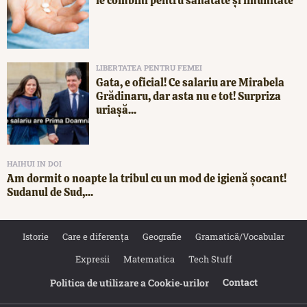
le combini pentru sănătate și imunitate
LIBERTATEA PENTRU FEMEI
Gata, e oficial! Ce salariu are Mirabela
Grădinaru, dar asta nu e tot! Surpriza
uriașă...
HAIHUI IN DOI
Am dormit o noapte la tribul cu un mod de igienă șocant!
Sudanul de Sud,...
Istorie
Care e diferența
Geografie
Gramatică/Vocabular
Expresii
Matematica
Tech Stuff
Contact
Politica de utilizare a Cookie‐urilor