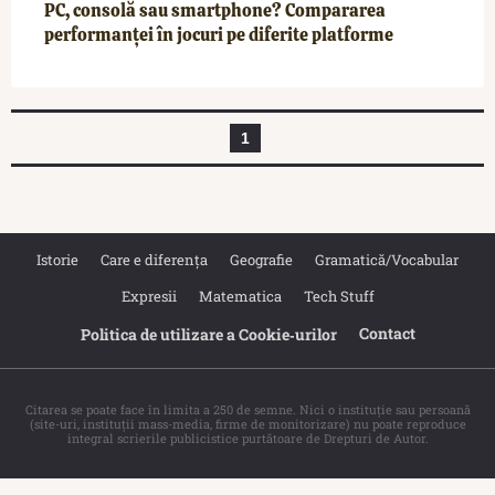
PC, consolă sau smartphone? Compararea
performanței în jocuri pe diferite platforme
1
Istorie
Care e diferența
Geografie
Gramatică/Vocabular
Expresii
Matematica
Tech Stuff
Contact
Politica de utilizare a Cookie‐urilor
Citarea se poate face în limita a 250 de semne. Nici o instituţie sau persoană
(site-uri, instituţii mass-media, firme de monitorizare) nu poate reproduce
integral scrierile publicistice purtătoare de Drepturi de Autor.