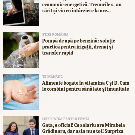
economie energetică. Trenurile s-au
rărit și vin cu întârziere la ore...
ȘTIRI ROMÂNIA
Pompă de apă pe benzină: soluție
practică pentru irigații, drenaj și
transfer rapid
TE MĂNÂNC
Alimente bogate în vitamina C și D. Cum
le combini pentru sănătate și imunitate
LIBERTATEA PENTRU FEMEI
Gata, e oficial! Ce salariu are Mirabela
Grădinaru, dar asta nu e tot! Surpriza