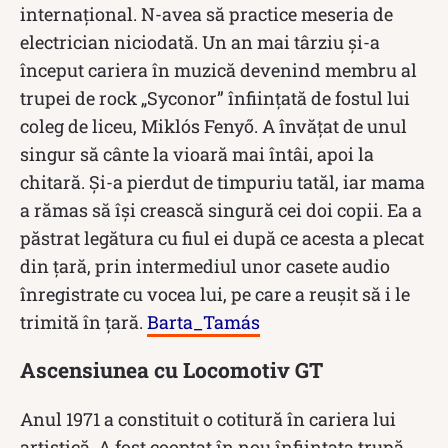
internațional. N-avea să practice meseria de
electrician niciodată. Un an mai târziu și-a
început cariera în muzică devenind membru al
trupei de rock „Syconor” înființată de fostul lui
coleg de liceu, Miklós Fenyő. A învățat de unul
singur să cânte la vioară mai întâi, apoi la
chitară. Și-a pierdut de timpuriu tatăl, iar mama
a rămas să își crească singură cei doi copii. Ea a
păstrat legătura cu fiul ei după ce acesta a plecat
din țară, prin intermediul unor casete audio
înregistrate cu vocea lui, pe care a reușit să i le
trimită în țară.
Barta_Tamás
Ascensiunea cu Locomotiv GT
Anul 1971 a constituit o cotitură în cariera lui
artistică. A fost cooptat în nou înființata trupă