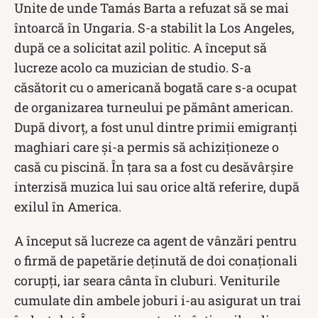
Unite de unde Tamás Barta a refuzat să se mai
întoarcă în Ungaria. S-a stabilit la Los Angeles,
după ce a solicitat azil politic. A început să
lucreze acolo ca muzician de studio. S-a
căsătorit cu o americană bogată care s-a ocupat
de organizarea turneului pe pământ american.
După divorț, a fost unul dintre primii emigranți
maghiari care și-a permis să achiziționeze o
casă cu piscină. În țara sa a fost cu desăvârșire
interzisă muzica lui sau orice altă referire, după
exilul în America.
A început să lucreze ca agent de vânzări pentru
o firmă de papetărie deținută de doi conaționali
corupți, iar seara cânta în cluburi. Veniturile
cumulate din ambele joburi i-au asigurat un trai