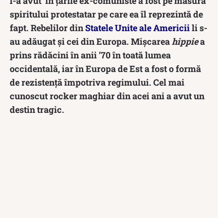
l-a avut în țările ex-comuniste a fost pe măsura
spiritului protestatar pe care ea îl reprezintă de
fapt. Rebelilor din
Statele Unite ale Americii
li s-
au adăugat și cei din Europa. Mișcarea
hippie
a
prins rădăcini în anii ’70 în toată lumea
occidentală, iar în Europa de Est a fost o formă
de rezistență împotriva regimului. Cel mai
cunoscut rocker maghiar din acei ani a avut un
destin tragic.