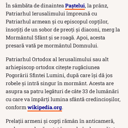
În sâmbăta de dinaintea
Paștelui
, la prânz,
Patriarhul Ierusalimului împreună cu
Patriarhul armean și cu episcopul copților,
însoțiți de un sobor de preoți și diaconi, merg la
Mormântul Sfânt și se roagă. Apoi, acesta
presară vată pe mormântul Domnului.
Patriarhul Ortodox al Ierusalimului sau alt
arhiepiscop ortodox citește rugăciunea
Pogorârii Sfintei Lumini, după care își dă jos
robele și intră singur în mormânt. Acesta are
asupra sa patru legături de câte 33 de lumânări
cu care va împărţi lumina sfântă credincioşilor,
conform
wikipedia.org
.
Prelații armeni și copți rămân în anticameră,