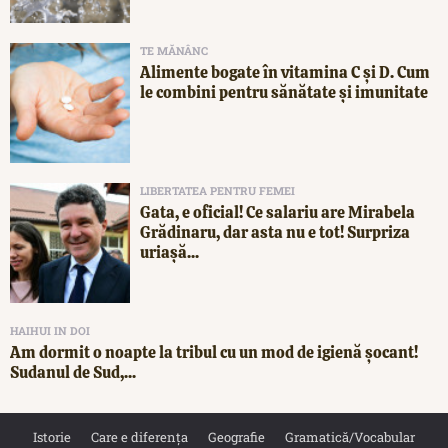
TE MĂNÂNC
Alimente bogate în vitamina C și D. Cum
le combini pentru sănătate și imunitate
LIBERTATEA PENTRU FEMEI
Gata, e oficial! Ce salariu are Mirabela
Grădinaru, dar asta nu e tot! Surpriza
uriașă...
HAIHUI IN DOI
Am dormit o noapte la tribul cu un mod de igienă șocant!
Sudanul de Sud,...
Istorie
Care e diferența
Geografie
Gramatică/Vocabular