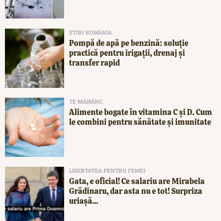
ȘTIRI ROMÂNIA
Pompă de apă pe benzină: soluție
practică pentru irigații, drenaj și
transfer rapid
TE MĂNÂNC
Alimente bogate în vitamina C și D. Cum
le combini pentru sănătate și imunitate
LIBERTATEA PENTRU FEMEI
Gata, e oficial! Ce salariu are Mirabela
Grădinaru, dar asta nu e tot! Surpriza
uriașă...