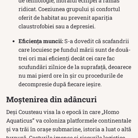
de tehnologie, moralul echipei a rămas
ridicat. Coeziunea grupului și confortul
oferit de habitat au prevenit apariția
claustrofobiei sau a depresiei.
Eficiența muncii:
S-a dovedit că scafandrii
care locuiesc pe fundul mării sunt de două-
trei ori mai eficienți decât cei care fac
scufundări zilnice de la suprafață, deoarece
nu mai pierd ore în șir cu procedurile de
decompresie după fiecare ieșire.
Moștenirea din adâncuri
Deși Cousteau visa la o epocă în care „Homo
Aquaticus” va coloniza platformele continentale
și va trăi în orașe submarine, istoria a luat o altă
turnură. Costurile imense și riscurile logistice