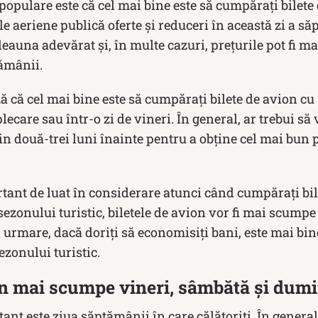
 populare este că cel mai bine este să cumpărați bilete
 aeriene publică oferte și reduceri în această zi a să
deauna adevărat și, în multe cazuri, prețurile pot fi m
ptămânii.
ză că cel mai bine este să cumpărați bilete de avion c
lecare sau într-o zi de vineri. În general, ar trebui să 
in două-trei luni înainte pentru a obține cel mai bun pr
tant de luat în considerare atunci când cumpărați bil
ezonului turistic, biletele de avion vor fi mai scumpe 
 urmare, dacă doriți să economisiți bani, este mai bine
ezonului turistic.
on mai scumpe vineri, sâmbătă și dum
ant este ziua săptămânii în care călătoriți. În general