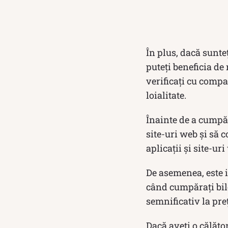
În plus, dacă sunte
puteți beneficia de
verificați cu comp
loialitate.
Înainte de a cumpăr
site-uri web și să c
aplicații și site-ur
De asemenea, este i
când cumpărați bil
semnificativ la preț
Dacă aveți o călător