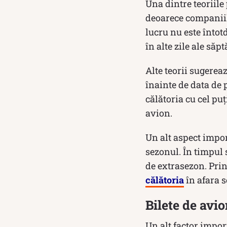
Una dintre teoriile
deoarece companiile
lucru nu este întot
în ​​alte zile ale să
Alte teorii sugerea
înainte de data de p
călătoria cu cel puț
avion.
Un alt aspect impor
sezonul. În timpul s
de extrasezon. Prin
călătoria
în afara s
Bilete de avi
Un alt factor import