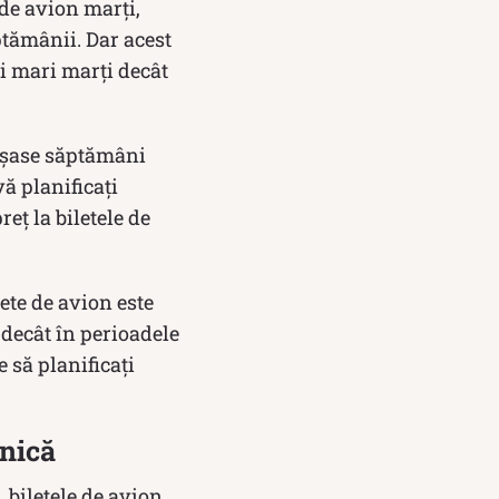
 de avion marți,
ptămânii. Dar acest
ai mari marți decât
u șase săptămâni
vă planificați
eț la biletele de
ete de avion este
decât în ​​perioadele
 să planificați
inică
, biletele de avion