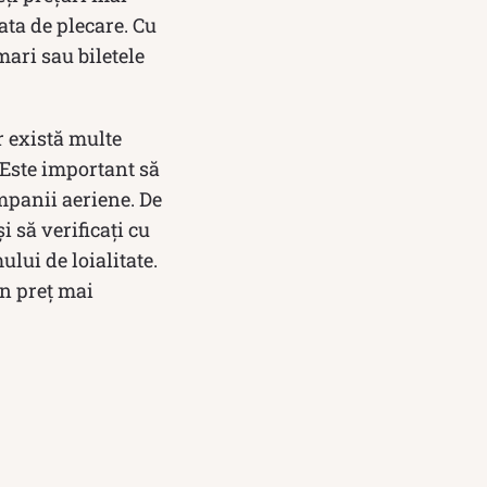
ata de plecare. Cu
 mari sau biletele
r există multe
 Este important să
companii aeriene. De
i să verificați cu
lui de loialitate.
un preț mai