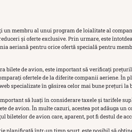
ți un membru al unui program de loialitate al compani
 reduceri și oferte exclusive. Prin urmare, este întotd
ania aeriană pentru orice ofertă specială pentru mem
a bilete de avion, este important să verificați prețuri
omparați ofertele de la diferite companii aeriene. În pl
i web specializate în găsirea celor mai bune prețuri la 
mportant să luați în considerare taxele și tarifele su
ete de avion. În multe cazuri, acestea pot adăuga un 
ul biletelor de avion care, aparent, pot fi destul de acc
ie planificată într-un timp scurt, este posibil să obțin