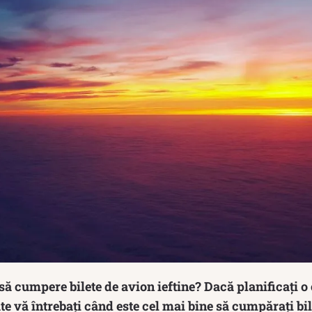
 să cumpere bilete de avion ieftine? Dacă planificați o
te vă întrebați când este cel mai bine să cumpărați bil