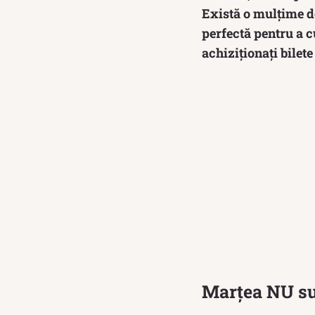
Există o mulțime de 
perfectă pentru a c
achiziționați bilete
Marțea NU sun