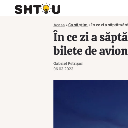
Acasa
»
Ca să știm
»
În ce zi a săptămâni
În ce zi a săpt
bilete de avio
Gabriel Petrișor
06.03.2023