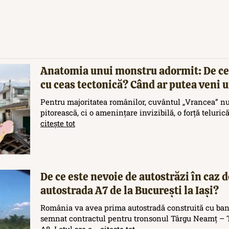
Anatomia unui monstru adormit: De ce
cu ceas tectonică? Când ar putea veni
Pentru majoritatea românilor, cuvântul „Vrancea” nu
pitorească, ci o amenințare invizibilă, o forță teluric
citește tot
De ce este nevoie de autostrăzi în caz d
autostrada A7 de la București la Iași?
România va avea prima autostradă construită cu ban
semnat contractul pentru tronsonul Târgu Neamț – T