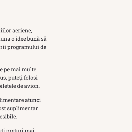
ilor aeriene,
eauna o idee bună să
brii programului de
le pe mai multe
us, puteți folosi
biletele de avion.
plimentare atunci
cost suplimentar
esibile.
eți prețuri mai