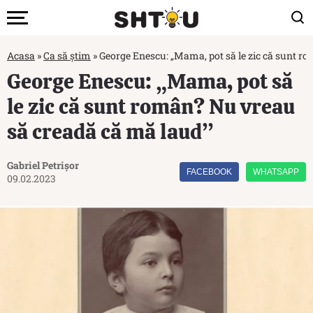
Acasa
»
Ca să știm
»
George Enescu: „Mama, pot să le zic că sunt r
George Enescu: „Mama, pot să
le zic că sunt român? Nu vreau
să creadă că mă laud”
Gabriel Petrișor
FACEBOOK
WHATSAPP
09.02.2023