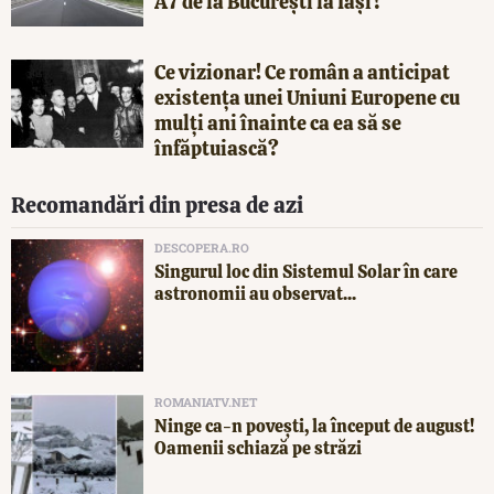
A7 de la București la Iași?
Ce vizionar! Ce român a anticipat
existența unei Uniuni Europene cu
mulți ani înainte ca ea să se
înfăptuiască?
Recomandări din presa de azi
DESCOPERA.RO
Singurul loc din Sistemul Solar în care
astronomii au observat...
ROMANIATV.NET
Ninge ca-n povești, la început de august!
Oamenii schiază pe străzi