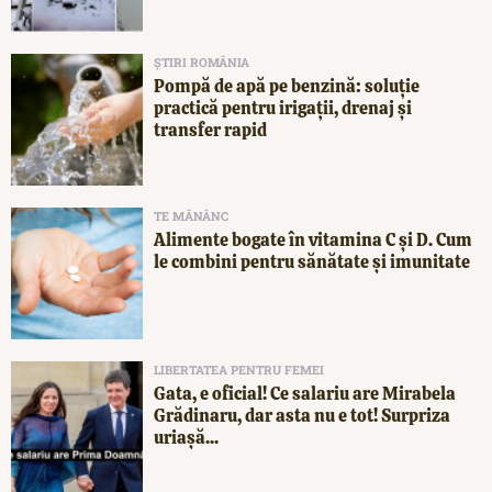
ȘTIRI ROMÂNIA
Pompă de apă pe benzină: soluție
practică pentru irigații, drenaj și
transfer rapid
TE MĂNÂNC
Alimente bogate în vitamina C și D. Cum
le combini pentru sănătate și imunitate
LIBERTATEA PENTRU FEMEI
Gata, e oficial! Ce salariu are Mirabela
Grădinaru, dar asta nu e tot! Surpriza
uriașă...