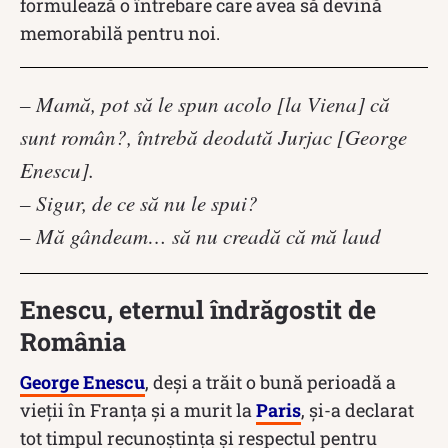
formulează o întrebare care avea să devină
memorabilă pentru noi.
– Mamă, pot să le spun acolo [la Viena] că
sunt român?, întrebă deodată Jurjac [George
Enescu].
– Sigur, de ce să nu le spui?
– Mă gândeam… să nu creadă că mă laud
Enescu, eternul îndrăgostit de
România
George Enescu
, deși a trăit o bună perioadă a
vieții în Franța și a murit la
Paris
, și-a declarat
tot timpul recunoștința și respectul pentru