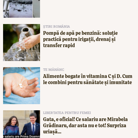
ȘTIRI ROMÂNIA
Pompă de apă pe benzină: soluție
practică pentru irigații, drenaj și
transfer rapid
TE MĂNÂNC
Alimente bogate în vitamina C și D. Cum
le combini pentru sănătate și imunitate
LIBERTATEA PENTRU FEMEI
Gata, e oficial! Ce salariu are Mirabela
Grădinaru, dar asta nu e tot! Surpriza
uriașă...