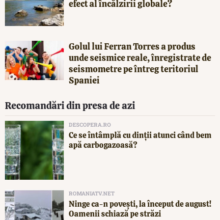
efect al încălzirii globale?
Golul lui Ferran Torres a produs
unde seismice reale, înregistrate de
seismometre pe întreg teritoriul
Spaniei
Recomandări din presa de azi
DESCOPERA.RO
Ce se întâmplă cu dinții atunci când bem
apă carbogazoasă?
ROMANIATV.NET
Ninge ca-n povești, la început de august!
Oamenii schiază pe străzi