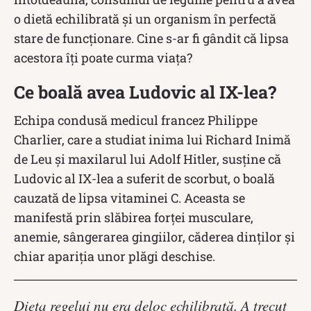
o dietă echilibrată și un organism în perfectă
stare de funcționare. Cine s-ar fi gândit că lipsa
acestora îți poate curma viața?
Ce boală avea Ludovic al IX-lea?
Echipa condusă medicul francez Philippe
Charlier, care a studiat inima lui Richard Inimă
de Leu şi maxilarul lui Adolf Hitler, susţine că
Ludovic al IX-lea a suferit de scorbut, o boală
cauzată de lipsa vitaminei C. Aceasta se
manifestă prin slăbirea forţei musculare,
anemie, sângerarea gingiilor, căderea dinţilor şi
chiar apariţia unor plăgi deschise.
Dieta regelui nu era deloc echilibrată. A trecut