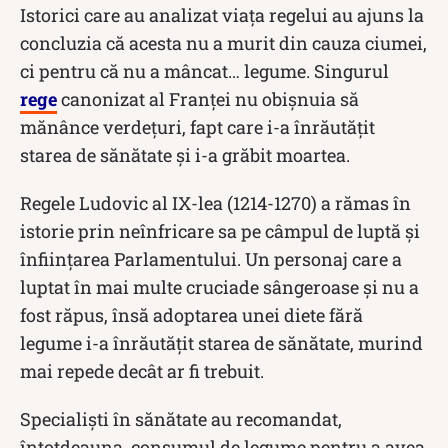
Istorici care au analizat viața regelui au ajuns la
concluzia că acesta nu a murit din cauza ciumei,
ci pentru că nu a mâncat… legume. Singurul
rege
canonizat al Franței nu obișnuia să
mănânce verdețuri, fapt care i-a înrăutățit
starea de sănătate și i-a grăbit moartea.
Regele Ludovic al IX-lea (1214-1270) a rămas în
istorie prin neînfricare sa pe câmpul de luptă și
înființarea Parlamentului. Un personaj care a
luptat în mai multe cruciade sângeroase și nu a
fost răpus, însă adoptarea unei diete fără
legume i-a înrăutățit starea de sănătate, murind
mai repede decât ar fi trebuit.
Specialiști în sănătate au recomandat,
întotdeauna, consumul de legume pentru a avea