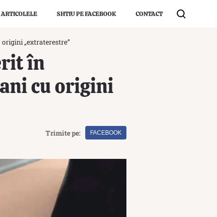
 ARTICOLELE
SHTIU PE FACEBOOK
CONTACT
origini „extraterestre”
rit în
ni cu origini
Trimite pe:
FACEBOOK