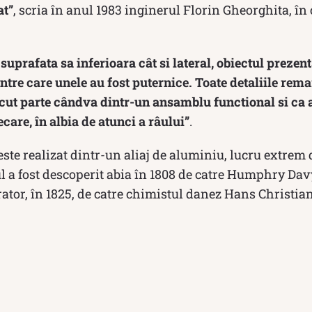
at”
, scria în anul 1983 inginerul Florin Gheorghita, în
 suprafata sa inferioara cât si lateral, obiectul preze
dintre care unele au fost puternice. Toate detaliile re
acut parte cândva dintr-un ansamblu functional si ca a
care, în albia de atunci a râului”
.
este realizat dintr-un aliaj de aluminiu, lucru extrem 
l a fost descoperit abia în 1808 de catre Humphry Dav
ator, în 1825, de catre chimistul danez Hans Christian