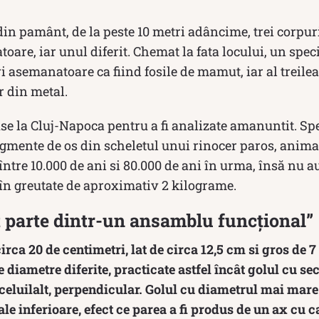
din pamânt, de la peste 10 metri adâncime, trei corpur
are, iar unul diferit. Chemat la fata locului, un specia
i asemanatoare ca fiind fosile de mamut, iar al treilea
 din metal.
use la Cluj-Napoca pentru a fi analizate amanuntit. Spe
agmente de os din scheletul unui rinocer paros, animal 
ntre 10.000 de ani si 80.000 de ani în urma, însă nu au
 în greutate de aproximativ 2 kilograme.
t parte dintr-un ansamblu funcțional”
circa 20 de centimetri, lat de circa 12,5 cm si gros de
de diametre diferite, practicate astfel încât golul cu s
celuilalt, perpendicular. Golul cu diametrul mai mare
ale inferioare, efect ce parea a fi produs de un ax cu c