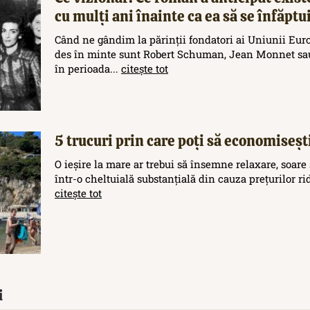
cu mulți ani înainte ca ea să se înfăptu
Când ne gândim la părinții fondatori ai Uniunii Eur
des în minte sunt Robert Schuman, Jean Monnet sau
în perioada...
citește tot
5 trucuri prin care poți să economisești
O ieșire la mare ar trebui să însemne relaxare, soare 
într-o cheltuială substanțială din cauza prețurilor rid
citește tot
i