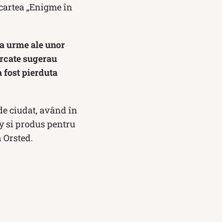
 cartea „Enigme în
nta urme ale unor
marcate sugerau
 fost pierduta
de ciudat, având în
y si produs pentru
 Orsted.