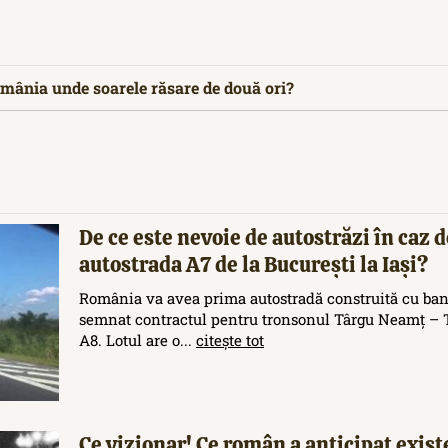
omânia unde soarele răsare de două ori?
De ce este nevoie de autostrăzi în caz d
autostrada A7 de la București la Iași?
România va avea prima autostradă construită cu ban
semnat contractul pentru tronsonul Târgu Neamț – T
A8. Lotul are o...
citește tot
Ce vizionar! Ce român a anticipat exis