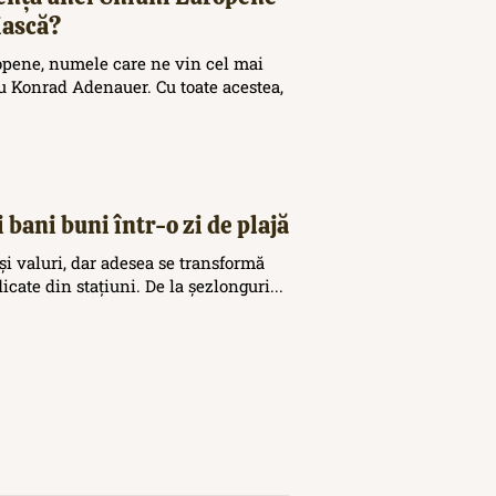
iască?
opene, numele care ne vin cel mai
 Konrad Adenauer. Cu toate acestea,
 bani buni într-o zi de plajă
și valuri, dar adesea se transformă
icate din stațiuni. De la șezlonguri...