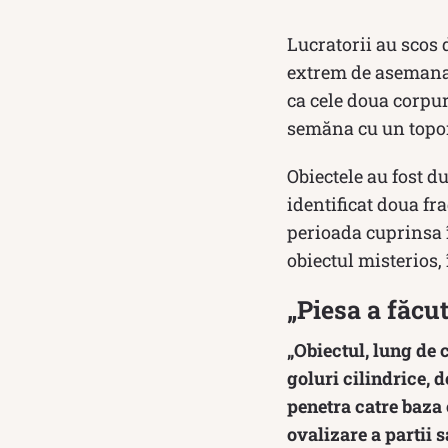
Lucratorii au scos 
extrem de asemanato
ca cele doua corpur
semăna cu un topor
Obiectele au fost d
identificat doua fr
perioada cuprinsa î
obiectul misterios,
„Piesa a făcu
„Obiectul, lung de 
goluri cilindrice, 
penetra catre baza 
ovalizare a partii s