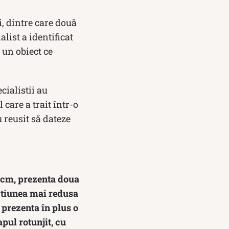
i, dintre care două
list a identificat
 un obiect ce
cialistii au
care a trait într-o
 reusit să dateze
 7 cm, prezenta doua
ectiunea mai redusa
 prezenta în plus o
apul rotunjit, cu