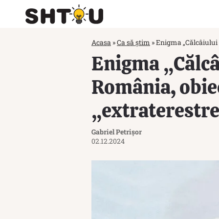
Acasa
»
Ca să știm
»
Enigma „Călcâiului d
Enigma „Călcâi
România, obiec
„extraterestr
Gabriel Petrișor
02.12.2024