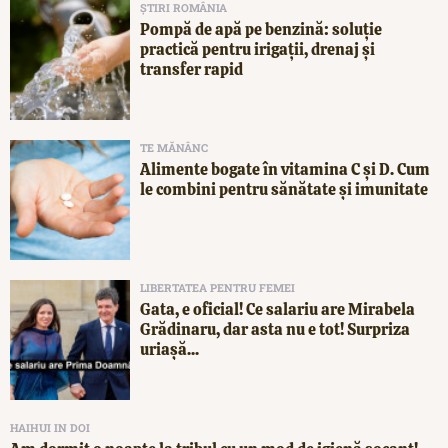
ȘTIRI ROMÂNIA
Pompă de apă pe benzină: soluție
practică pentru irigații, drenaj și
transfer rapid
TE MĂNÂNC
Alimente bogate în vitamina C și D. Cum
le combini pentru sănătate și imunitate
LIBERTATEA PENTRU FEMEI
Gata, e oficial! Ce salariu are Mirabela
Grădinaru, dar asta nu e tot! Surpriza
uriașă...
HAIHUI IN DOI