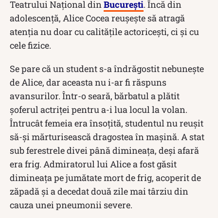
Teatrului Naţional din
Bucureşti
. Încă din
adolescență, Alice Cocea reușește să atragă
atenția nu doar cu calitățile actoricești, ci și cu
cele fizice.
Se pare că un student s-a îndrăgostit nebunește
de Alice, dar aceasta nu i-ar fi răspuns
avansurilor. Într-o seară, bărbatul a plătit
şoferul actriţei pentru a-i lua locul la volan.
Întrucât femeia era însoțită, studentul nu reuşit
să-şi mărturisească dragostea în maşină. A stat
sub ferestrele divei până dimineața, deși afară
era frig. Admiratorul lui Alice a fost găsit
dimineaţa pe jumătate mort de frig, acoperit de
zăpadă şi a decedat două zile mai târziu din
cauza unei pneumonii severe.