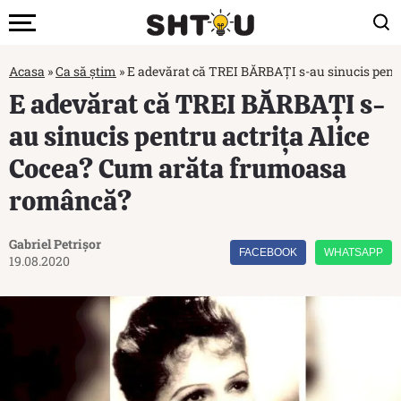
Acasa
»
Ca să știm
»
E adevărat că TREI BĂRBAȚI s-au sinucis pent
E adevărat că TREI BĂRBAȚI s-
au sinucis pentru actrița Alice
Cocea? Cum arăta frumoasa
româncă?
Gabriel Petrișor
FACEBOOK
WHATSAPP
19.08.2020