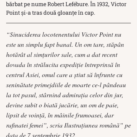
bărbat pe nume Robert Lefébure. În 1932, Victor
Point și-a tras două gloanțe în cap.
“Sinuciderea locotenentului Victor Point nu
este un simplu fapt banal. Un om tare, stăpân
hotărât al simţurilor sale, cum a dat recent
dovada în strălucita expediţie întreprinsă în
centrul Asiei, omul care a ştiut să înfrunte cu
seninătate primejdiile de moarte ce-l pândeau
la tot pasul, stârnind admiraţia celor din jur,
devine subit o biată jucărie, un om de paie,
lipsit de voinţă, în mâinile frumoasei, dar
rafinatei femei”, scria Ilustraţiunea română” pe
data de 7 septembrie 1932.