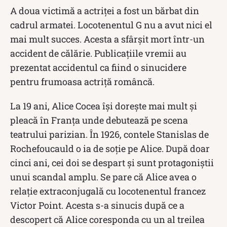
A doua victimă a actriței a fost un bărbat din
cadrul armatei. Locotenentul G nu a avut nici el
mai mult succes. Acesta a sfârşit mort într-un
accident de călărie. Publicațiile vremii au
prezentat accidentul ca fiind o sinucidere
pentru frumoasa actriţă româncă.
La 19 ani, Alice Cocea își dorește mai mult și
pleacă în Franța unde debutează pe scena
teatrului parizian. În 1926, contele Stanislas de
Rochefoucauld o ia de soție pe Alice. După doar
cinci ani, cei doi se despart și sunt protagoniștii
unui scandal amplu. Se pare că Alice avea o
relație extraconjugală cu locotenentul francez
Victor Point. Acesta s-a sinucis după ce a
descopert că Alice coresponda cu un al treilea