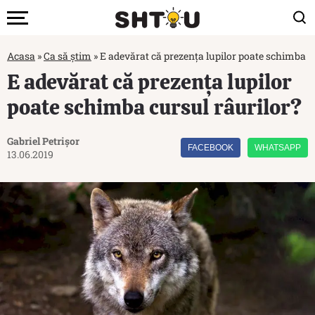
Acasa
»
Ca să știm
»
E adevărat că prezența lupilor poate schimba c
E adevărat că prezența lupilor
poate schimba cursul râurilor?
Gabriel Petrișor
FACEBOOK
WHATSAPP
13.06.2019