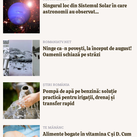
Singurul loc din Sistemul Solar în care
astronomii au observat...
ROMANIATV.NET
Ninge ca-n povești, la început de august!
Oamenii schiază pe străzi
ȘTIRI ROMÂNIA
Pompă de apă pe benzină: soluție
practică pentru irigații, drenaj și
transfer rapid
TE MĂNÂNC
Alimente bogate în vitamina C și D. Cum