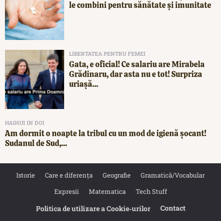
le combini pentru sănătate și imunitate
LIBERTATEA PENTRU FEMEI
Gata, e oficial! Ce salariu are Mirabela
Grădinaru, dar asta nu e tot! Surpriza
uriașă...
HAIHUI IN DOI
Am dormit o noapte la tribul cu un mod de igienă șocant!
Sudanul de Sud,...
Istorie
Care e diferența
Geografie
Gramatică/Vocabular
Expresii
Matematica
Tech Stuff
Contact
Politica de utilizare a Cookie‐urilor