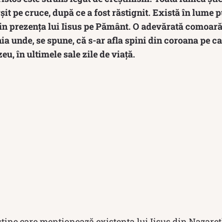
șit pe cruce, după ce a fost răstignit. Există în lume 
in prezența lui Iisus pe Pământ. O adevărată comoară 
a unde, se spune, că s-ar afla spini din coroana pe ca
u, în ultimele sale zile de viață.
ştine care menționează existența lui Iisus din Nazaret