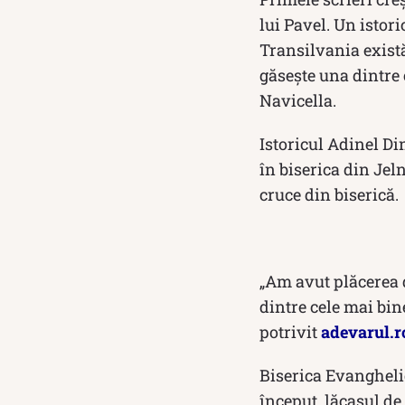
lui Pavel. Un istori
Transilvania există
găsește una dintre 
Navicella.
Istoricul Adinel Di
în biserica din Jeln
cruce din biserică.
„Am avut plăcerea d
dintre cele mai bin
potrivit
adevarul.r
Biserica Evanghelic
început, lăcașul de 