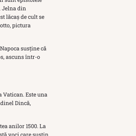
n Jelna din
t lăcaș de cult se
otto, pictura
j-Napoca susține că
os, ascuns într-o
a Vatican. Este una
Adinel Dincă,
tea anilor 1500. La
stă voci care susțin