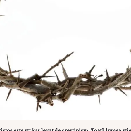
istos este strâns legat de creștinism. Toată lumea știe 