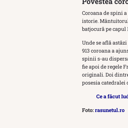
Povestea coro
Coroana de spini a 
istorie. Mântuitoru
batjocură pe capul 
Unde se află astăzi
913 coroana a ajuns
spinii s-au dispers
fie apoi de regele 
originali. Doi dintr
posesia catedralei c
Ce a făcut Iu
Foto:
rasunetul.ro