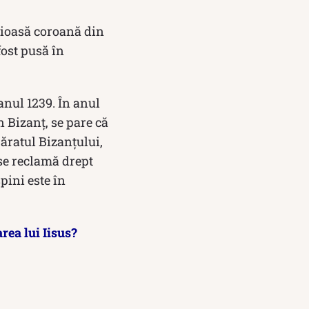
ețioasă coroană din
fost pusă în
anul 1239. În anul
 Bizanț, se pare că
păratul Bizanțului,
 se reclamă drept
pini este în
rea lui Iisus?