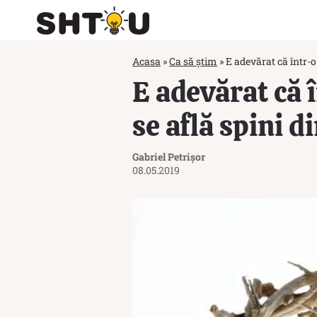
Acasa
»
Ca să știm
»
E adevărat că într-o
E adevărat că 
se află spini d
Gabriel Petrișor
08.05.2019