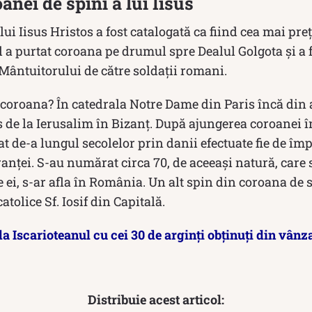
anei de spini a lui Iisus
lui Iisus Hristos a fost catalogată ca fiind cea mai pr
l a purtat coroana pe drumul spre Dealul Golgota și a 
Mântuitorului de către soldații romani.
 coroana? În catedrala Notre Dame din Paris încă din 
 de la Ierusalim în Bizanț. După ajungerea coroanei în
at de-a lungul secolelor prin danii efectuate fie de îm
Franței. S-au numărat circa 70, de aceeași natură, care
e ei, s-ar afla în România. Un alt spin din coroana de s
atolice Sf. Iosif din Capitală.
da Iscarioteanul cu cei 30 de arginți obţinuţi din vânza
Distribuie acest articol: