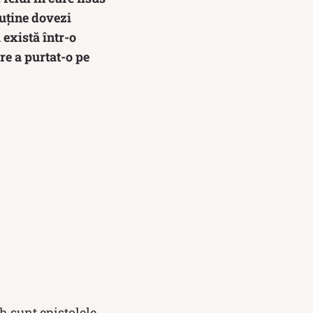
puține dovezi
există într-o
re a purtat-o pe
h sunt epistolele