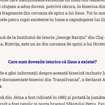
c clujean a adus dovezi, potrivit cărora, în biserica di
 fragmente din coroana de spini a lui Iisus. Tot în aces
cele patru copii existente în lume a capodoperei lui Gi
ncă de la Institutul de Istorie „George Bariţiu” din Clu
a, Bistrița, este un ac din coroana de spini a lui Hrist
Care sunt dovezile istorice că Iisus a existat?
e a găsi informaţii despre această biserică inclusiv l
e documentate biserici din Transilvania”, a declarat 
o
.
ă din Jelna a fost ridicată în 1482 și pictată la jumăta
cult a fost catolic și purta hramul Sfântului Petru. Exi