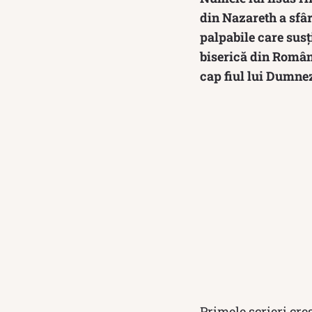
din Nazareth a sfâr
palpabile care susț
biserică din Români
cap fiul lui Dumneze
Primele scrieri cre