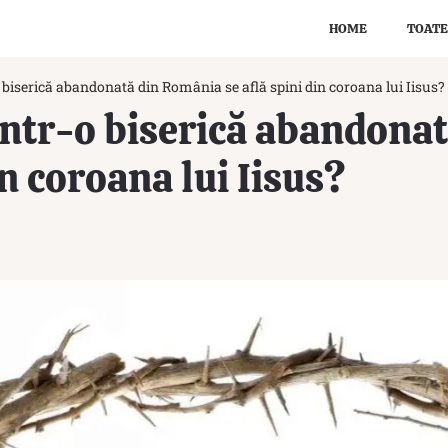
HOME
TOATE
 biserică abandonată din România se află spini din coroana lui Iisus?
într-o biserică abandona
in coroana lui Iisus?