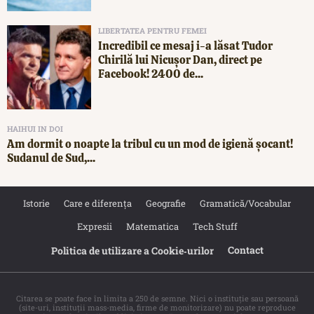
LIBERTATEA PENTRU FEMEI
Incredibil ce mesaj i-a lăsat Tudor
Chirilă lui Nicușor Dan, direct pe
Facebook! 2400 de...
HAIHUI IN DOI
Am dormit o noapte la tribul cu un mod de igienă șocant!
Sudanul de Sud,...
Istorie
Care e diferența
Geografie
Gramatică/Vocabular
Expresii
Matematica
Tech Stuff
Contact
Politica de utilizare a Cookie‐urilor
Citarea se poate face în limita a 250 de semne. Nici o instituţie sau persoană
(site-uri, instituţii mass-media, firme de monitorizare) nu poate reproduce