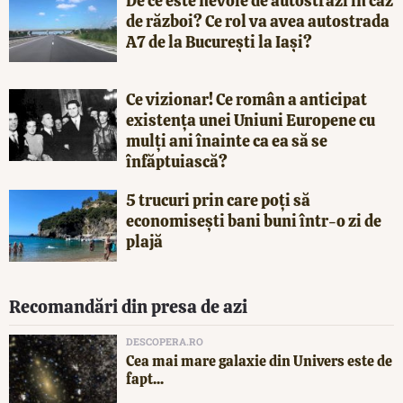
De ce este nevoie de autostrăzi în caz
de război? Ce rol va avea autostrada
A7 de la București la Iași?
Ce vizionar! Ce român a anticipat
existența unei Uniuni Europene cu
mulți ani înainte ca ea să se
înfăptuiască?
5 trucuri prin care poți să
economisești bani buni într-o zi de
plajă
Recomandări din presa de azi
DESCOPERA.RO
Cea mai mare galaxie din Univers este de
fapt...