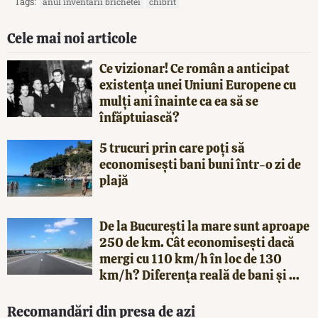
Tags:
anul inventarii brichetei
chibrit
Cele mai noi articole
Ce vizionar! Ce român a anticipat
existența unei Uniuni Europene cu
mulți ani înainte ca ea să se
înfăptuiască?
5 trucuri prin care poți să
economisești bani buni într-o zi de
plajă
De la București la mare sunt aproape
250 de km. Cât economisești dacă
mergi cu 110 km/h în loc de 130
km/h? Diferența reală de bani și ...
Recomandări din presa de azi