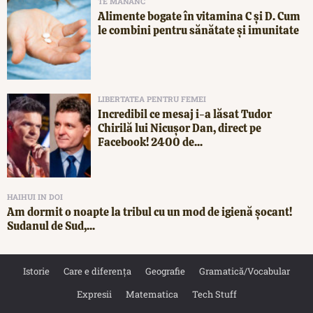
TE MĂNÂNC
Alimente bogate în vitamina C și D. Cum
le combini pentru sănătate și imunitate
LIBERTATEA PENTRU FEMEI
Incredibil ce mesaj i-a lăsat Tudor
Chirilă lui Nicușor Dan, direct pe
Facebook! 2400 de...
HAIHUI IN DOI
Am dormit o noapte la tribul cu un mod de igienă șocant!
Sudanul de Sud,...
Istorie
Care e diferența
Geografie
Gramatică/Vocabular
Expresii
Matematica
Tech Stuff