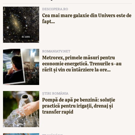
DESCOPERA.RO
Cea mai mare galaxie din Univers este de
fapt...
ROMANIATV.NET
Metrorex, primele măsuri pentru
economie energetică. Trenurile s-au
rărit și vin cu întârziere la ore...
ȘTIRI ROMÂNIA
Pompă de apă pe benzină: soluție
practică pentru irigații, drenaj și
transfer rapid