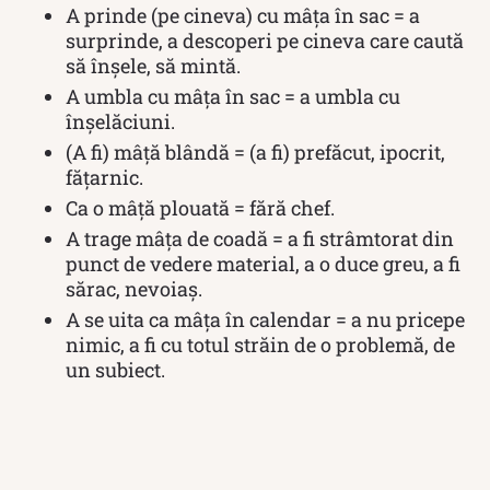
A prinde (pe cineva) cu mâța în sac = a
surprinde, a descoperi pe cineva care caută
să înșele, să mintă.
A umbla cu mâța în sac = a umbla cu
înșelăciuni.
(A fi) mâță blândă = (a fi) prefăcut, ipocrit,
fățarnic.
Ca o mâță plouată = fără chef.
A trage mâța de coadă = a fi strâmtorat din
punct de vedere material, a o duce greu, a fi
sărac, nevoiaș.
A se uita ca mâța în calendar = a nu pricepe
nimic, a fi cu totul străin de o problemă, de
un subiect.