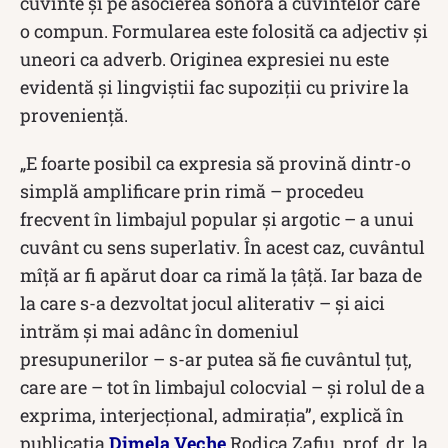
cuvinte şi pe asocierea sonoră a cuvintelor care
o compun. Formularea este folosită ca adjectiv şi
uneori ca adverb. Originea expresiei nu este
evidentă și lingviștii fac supoziții cu privire la
proveniență.
„E foarte posibil ca expresia să provină dintr-o
simplă amplificare prin rimă – procedeu
frecvent în limbajul popular şi argotic – a unui
cuvânt cu sens superlativ. În acest caz, cuvântul
mîţă ar fi apărut doar ca rimă la ţâţă. Iar baza de
la care s-a dezvoltat jocul aliterativ – şi aici
intrăm şi mai adânc în domeniul
presupunerilor – s-ar putea să fie cuvântul ţuţ,
care are – tot în limbajul colocvial – şi rolul de a
exprima, interjecţional, admiraţia”, explică în
publicația
Dimela Veche
Rodica Zafiu, prof. dr. la