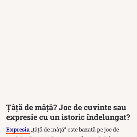
Țâță de mâță? Joc de cuvinte sau
expresie cu un istoric îndelungat?
Expresia
„țâță de mâță” este bazată pe joc de