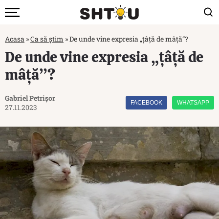
Acasa
»
Ca să știm
»
De unde vine expresia „țâță de mâță”?
De unde vine expresia „țâță de
mâță”?
Gabriel Petrișor
FACEBOOK
WHATSAPP
27.11.2023