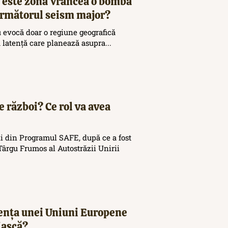
 este zona Vrancea o bombă
 următorul seism major?
 evocă doar o regiune geografică
ă latență care planează asupra...
e război? Ce rol va avea
i din Programul SAFE, după ce a fost
ârgu Frumos al Autostrăzii Unirii
tența unei Uniuni Europene
iască?