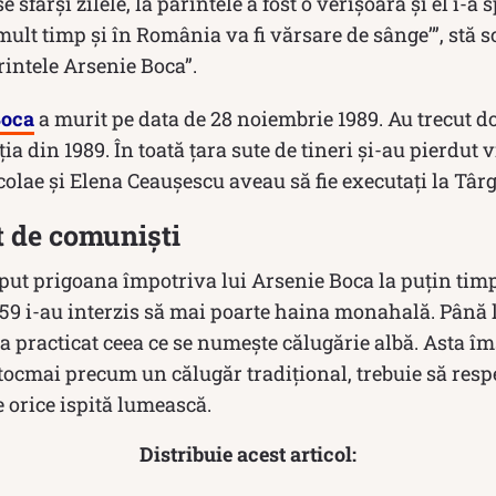
se sfârşi zilele, la părintele a fost o verişoară şi el i-a 
mult timp şi în România va fi vărsare de sânge’”, stă sc
rintele Arsenie Boca”.
Boca
a murit pe data de 28 noiembrie 1989. Au trecut d
ia din 1989. În toată ţara sute de tineri şi-au pierdut v
olae și Elena Ceaușescu aveau să fie executați la Târg
t de comuniști
put prigoana împotriva lui Arsenie Boca la puțin tim
1959 i-au interzis să mai poarte haina monahală. Până 
a practicat ceea ce se numește călugărie albă. Asta î
întocmai precum un călugăr tradițional, trebuie să resp
e orice ispită lumească.
Distribuie acest articol: