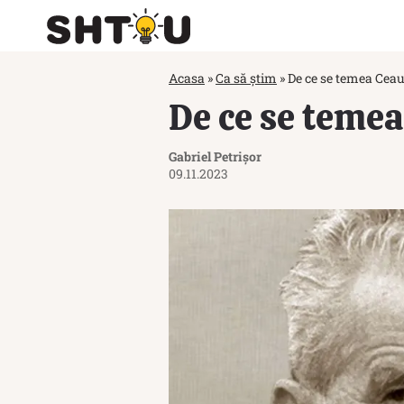
Acasa
»
Ca să știm
»
De ce se temea Cea
De ce se teme
Gabriel Petrișor
09.11.2023