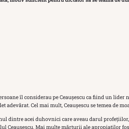
ersoane îl considerau pe Ceaușescu ca fiind un lider n
let adevărat. Cel mai mult, Ceaușescu se temea de moa
ul dintre acei duhovnici care aveau darul profețiilor
uplul Ceauşescu. Mai multe mărturii ale apropiaţilor fo