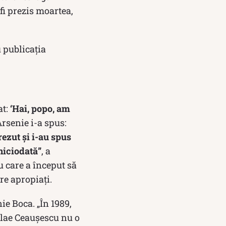
fi prezis moartea,
u publicația
at:
‘Hai, popo, am
 Arsenie i-a spus:
rezut şi i-au spus
 niciodată”
, a
u care a început să
re apropiați.
ie Boca. „În 1989,
colae Ceauşescu nu o