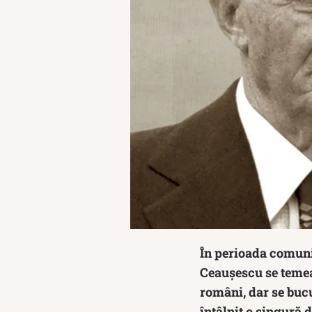
În perioada comuni
Ceaușescu se temea
români, dar se bucu
întâlnit o singură 