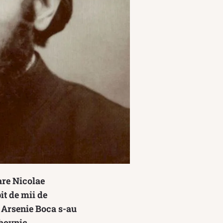
are Nicolae
it de mii de
i Arsenie Boca s-au
uhovnic.