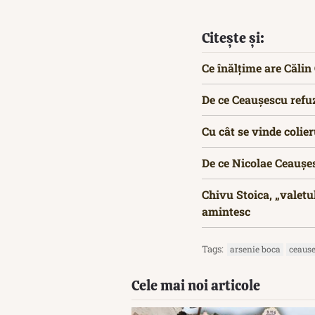
Citește și:
Ce înălțime are Căli
De ce Ceaușescu refuz
Cu cât se vinde colie
De ce Nicolae Ceaușe
Chivu Stoica, „valetu
amintesc
Tags:
arsenie boca
ceaus
Cele mai noi articole