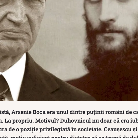
stă, Arsenie Boca era unul dintre puținii români de c
. La propriu. Motivul? Duhovnicul nu doar că era iub
ra de o poziţie privilegiată în societate. Ceaușescu ș
dată, motiv suficient pentru dictator să se teamă de d