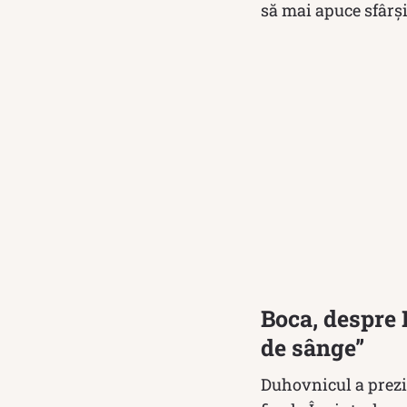
să mai apuce sfârşit
Boca, despre R
de sânge”
Duhovnicul a prezis