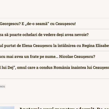
n Georgescu? E „de-o seamă” cu Ceaușescu!
a să poarte ochelari de vedere deși avea nevoie?
rul purtat de Elena Ceaușescu la întâlnirea cu Regina Elisabe
scu mai avea un frate pe nume… Nicolae Ceaușescu?
l lui Dej”, omul care a condus România înaintea lui Ceaușescu
escu