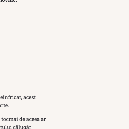
eînfricat, acest
rte.
, tocmai de aceea ar
stului călugăr