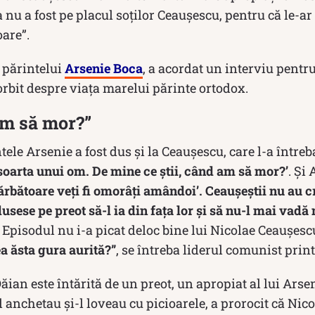
 nu a fost pe placul soţilor Ceauşescu, pentru că le-ar 
oare”.
 părintelui
Arsenie Boca
, a acordat un interviu pentr
orbit despre viața marelui părinte ortodox.
am să mor?”
ntele Arsenie a fost dus şi la Ceauşescu, care l-a întreb
 soarta unui om. De mine ce ştii, când am să mor?’
. Şi
sărbătoare veţi fi omorâţi amândoi’. Ceauşeştii nu au c
usese pe preot să-l ia din fața lor şi să nu-l mai vadă
 Episodul nu i-a picat deloc bine lui Nicolae Ceaușesc
a ăsta gura aurită?”
, se întreba liderul comunist print
ăian este întărită de un preot, un apropiat al lui Arsen
îl anchetau şi-l loveau cu picioarele, a prorocit că Ni