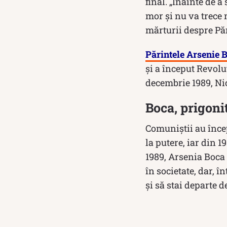
final. „Înainte de a 
mor şi nu va trece 
mărturii despre Pă
Părintele Arsenie 
şi a început Revoluţ
decembrie 1989, Nic
Boca, prigoni
Comuniștii au înce
la putere, iar din 
1989, Arsenia Boca 
în societate, dar, 
și să stai departe d