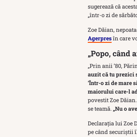
sugerează că acesta
„într-o zi de sărbăt
Zoe Dăian, nepoata
Agerpres
în care v
„Popo, când 
„Prin anii ’80, Pări
auzit că tu prezici
‘Într-o zi de mare 
maiorului care-l ad
povestit Zoe Dăian.
se teamă.
„Nu o ave
Declarația lui Zoe D
pe când securiştii 