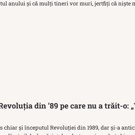
ul anului şi că mulţi tineri vor muri, jertfiţi că nişte m
evoluția din ’89 pe care nu a trăit-o: 
 chiar și începutul Revoluției din 1989, dar și-a antic