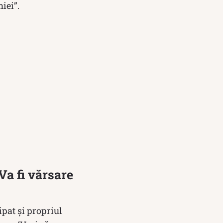
iei”.
„Va fi vărsare
ipat și propriul