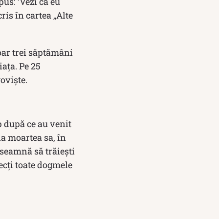
spus: ‘Vezi că eu
ris în cartea „Alte
oar trei săptămâni
iaţa. Pe 25
oviște.
p după ce au venit
la moartea sa, în
mseamnă să trăiești
ecți toate dogmele