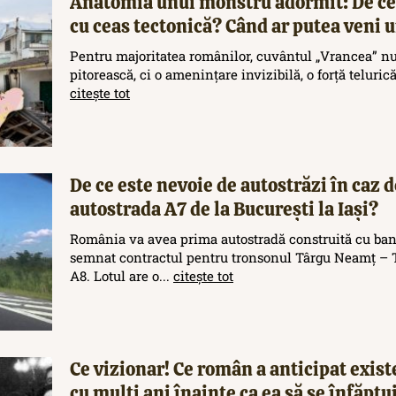
Anatomia unui monstru adormit: De ce
cu ceas tectonică? Când ar putea veni
Pentru majoritatea românilor, cuvântul „Vrancea” nu
pitorească, ci o amenințare invizibilă, o forță teluric
citește tot
De ce este nevoie de autostrăzi în caz d
autostrada A7 de la București la Iași?
România va avea prima autostradă construită cu ban
semnat contractul pentru tronsonul Târgu Neamț – T
A8. Lotul are o...
citește tot
Ce vizionar! Ce român a anticipat exis
cu mulți ani înainte ca ea să se înfăptu