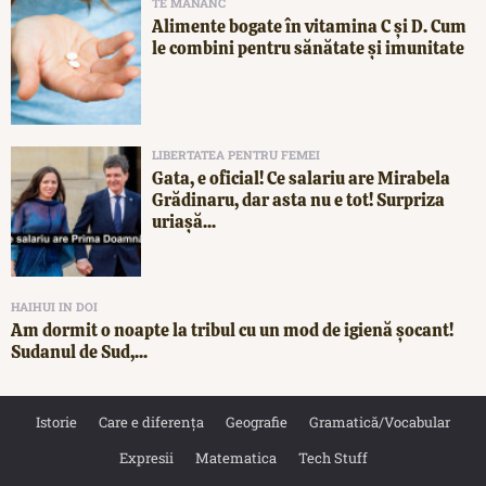
TE MĂNÂNC
Alimente bogate în vitamina C și D. Cum
le combini pentru sănătate și imunitate
LIBERTATEA PENTRU FEMEI
Gata, e oficial! Ce salariu are Mirabela
Grădinaru, dar asta nu e tot! Surpriza
uriașă...
HAIHUI IN DOI
Am dormit o noapte la tribul cu un mod de igienă șocant!
Sudanul de Sud,...
Istorie
Care e diferența
Geografie
Gramatică/Vocabular
Expresii
Matematica
Tech Stuff