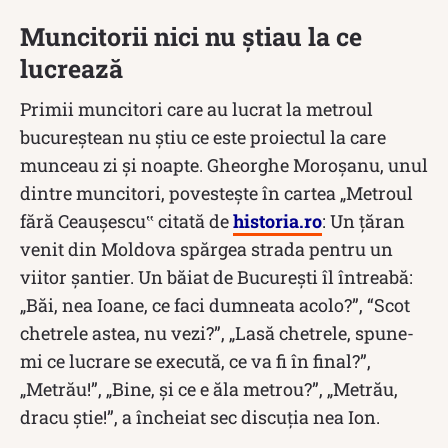
Muncitorii nici nu știau la ce
lucrează
Primii muncitori care au lucrat la metroul
bucureștean nu știu ce este proiectul la care
munceau zi și noapte. Gheorghe Moroșanu, unul
dintre muncitori, povestește în cartea „Metroul
fără Ceaușescu‟ citată de
historia.ro
: Un ţăran
venit din Moldova spărgea strada pentru un
viitor şantier. Un băiat de Bucureşti îl întreabă:
„Băi, nea Ioane, ce faci dumneata acolo?”, “Scot
chetrele astea, nu vezi?”, „Lasă chetrele, spune-
mi ce lucrare se execută, ce va fi în final?”,
„Metrău!”, „Bine, şi ce e ăla metrou?”, „Metrău,
dracu ştie!”, a încheiat sec discuția nea Ion.