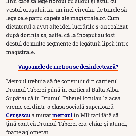
linii care să lege nordul cu sudul şi estul cu
vestul oraşului, iar un inel circular de tunele să
lege cele patru capete ale magistralelor. Cum
dictatorul a avut alte idei, lucrările s-au realizat
după dorința sa, astfel că la început au fost
destul de multe segmente de legătură lipsă între
magistrale.
Vagoanele de metrou se dezinfectează?
Metroul trebuia să fie construit din cartierul
Drumul Taberei până în cartierul Balta Albă.
Supărat că în Drumul Taberei locuiau la acea
vreme cei dintr-o clasă socială superioară,
Ceușescu
a mutat
metroul
în Militari fără să
țină cont că Drumul Taberei era, chiar și atunci,
foarte aglomerat.