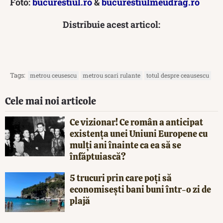
Foto:
bucurestiul.ro
&
bucurestiulmeudrag.ro
Distribuie acest articol:
Tags:
metrou ceusescu
metrou scari rulante
totul despre ceausescu
Cele mai noi articole
Ce vizionar! Ce român a anticipat
existența unei Uniuni Europene cu
mulți ani înainte ca ea să se
înfăptuiască?
5 trucuri prin care poți să
economisești bani buni într-o zi de
plajă