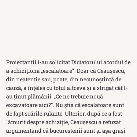
Proiectanții i-au solicitat Dictatorului acordul de
a achiziționa „escalatoare”. Doar că Ceaușescu,
din neatenţie sau, poate, din necunoştinţă de
cauză, a înţeles cu totul altceva şi a strigat cât l-
au ținut plămânii: „Ce ne trebuie nouă
excavatoare aici?”. Nu ştia că escalatoare sunt
de fapt scările rulante. Ulterior, după ce a fost
lămurit despre achiziție, Ceaușescu a refuzat
argumentând că bucureștenii sunt și așa grași