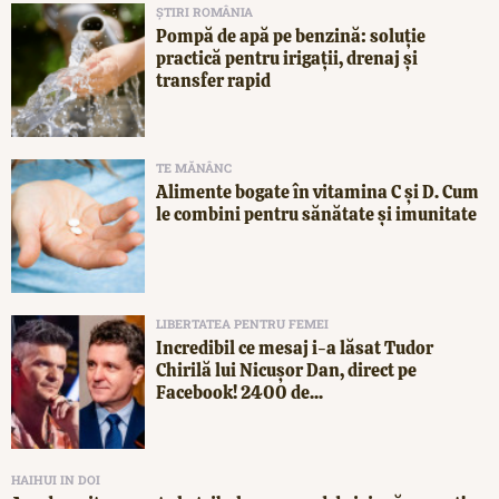
ȘTIRI ROMÂNIA
Pompă de apă pe benzină: soluție
practică pentru irigații, drenaj și
transfer rapid
TE MĂNÂNC
Alimente bogate în vitamina C și D. Cum
le combini pentru sănătate și imunitate
LIBERTATEA PENTRU FEMEI
Incredibil ce mesaj i-a lăsat Tudor
Chirilă lui Nicușor Dan, direct pe
Facebook! 2400 de...
HAIHUI IN DOI