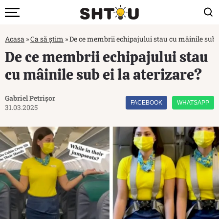
Acasa
»
Ca să știm
»
De ce membrii echipajului stau cu mâinile sub e
De ce membrii echipajului stau
cu mâinile sub ei la aterizare?
Gabriel Petrișor
FACEBOOK
WHATSAPP
31.03.2025