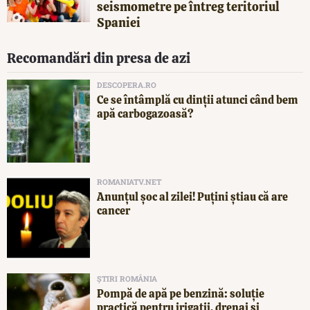
seismometre pe întreg teritoriul
Spaniei
Recomandări din presa de azi
DESCOPERA.RO
Ce se întâmplă cu dinții atunci când bem
apă carbogazoasă?
ROMANIATV.NET
Anunţul şoc al zilei! Puţini ştiau că are
cancer
ȘTIRI ROMÂNIA
Pompă de apă pe benzină: soluție
practică pentru irigații, drenaj și