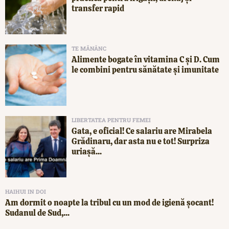
transfer rapid
TE MĂNÂNC
Alimente bogate în vitamina C și D. Cum
le combini pentru sănătate și imunitate
LIBERTATEA PENTRU FEMEI
Gata, e oficial! Ce salariu are Mirabela
Grădinaru, dar asta nu e tot! Surpriza
uriașă...
HAIHUI IN DOI
Am dormit o noapte la tribul cu un mod de igienă șocant!
Sudanul de Sud,...