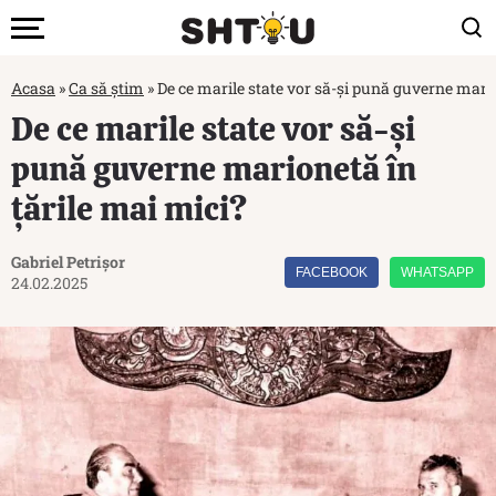
Acasa
»
Ca să știm
»
De ce marile state vor să-și pună guverne mario
De ce marile state vor să-și
pună guverne marionetă în
țările mai mici?
Gabriel Petrișor
FACEBOOK
WHATSAPP
24.02.2025