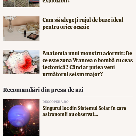
explozibil?
Cum să alegeți rujul de buze ideal
pentru orice ocazie
Anatomia unui monstru adormit: De
ce este zona Vrancea o bombă cu ceas
tectonică? Când ar putea veni
următorul seism major?
Recomandări din presa de azi
DESCOPERA.RO
Singurul loc din Sistemul Solar în care
astronomii au observat...