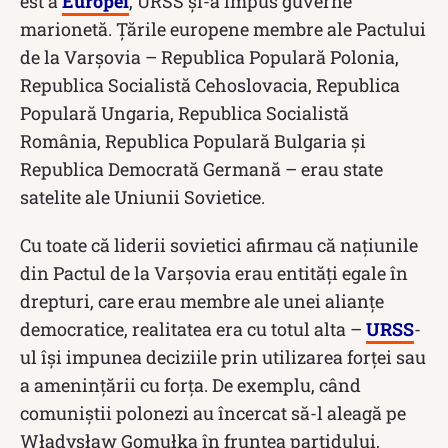
est a
Europei
, URSS și-a impus guverne
marionetă. Țările europene membre ale Pactului
de la Varșovia – Republica Populară Polonia,
Republica Socialistă Cehoslovacia, Republica
Populară Ungaria, Republica Socialistă
România, Republica Populară Bulgaria și
Republica Democrată Germană – erau state
satelite ale Uniunii Sovietice.
Cu toate că liderii sovietici afirmau că națiunile
din Pactul de la Varșovia erau entități egale în
drepturi, care erau membre ale unei alianțe
democratice, realitatea era cu totul alta –
URSS
-
ul își impunea deciziile prin utilizarea forței sau
a amenințării cu forța. De exemplu, când
comuniștii polonezi au încercat să-l aleagă pe
Władysław Gomułka în fruntea partidului,