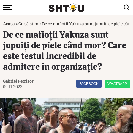
Acasa
»
Ca să știm
»
De ce mafioții Yakuza sunt jupuiți de piele când
De ce mafioții Yakuza sunt
jupuiți de piele când mor? Care
este testul incredibil de
admitere în organizație?
Gabriel Petrișor
FACEBOOK
WHATSAPP
09.11.2023