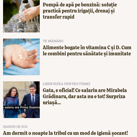
Pompă de apă pe benzină: soluție
practică pentru irigații, drenaj și
transfer rapid
TE MĂNÂNC
Alimente bogate în vitamina C și D. Cum
le combini pentru sănătate și imunitate
LIBERTATEA PENTRU FEMEI
Gata, e oficial! Ce salariu are Mirabela
Grădinaru, dar asta nu e tot! Surpriza
uriașă...
HAIHUI IN DOI
Am dormit o noapte la tribul cu un mod de igienă șocant!