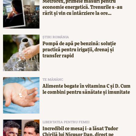
Metrorex, primele măsuri pentru
economie energetică. Trenurile s-au
rărit și vin cu întârziere la ore...
ȘTIRI ROMÂNIA
Pompă de apă pe benzină: soluție
practică pentru irigații, drenaj și
transfer rapid
TE MĂNÂNC
Alimente bogate în vitamina C și D. Cum
le combini pentru sănătate și imunitate
LIBERTATEA PENTRU FEMEI
Incredibil ce mesaj i-a lăsat Tudor
Chirilă lui Nicușor Dan, direct pe