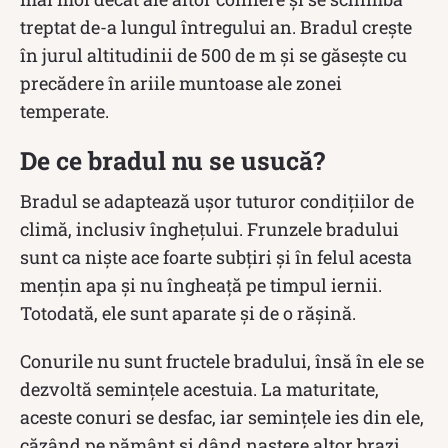
treptat de-a lungul întregului an. Bradul crește
în jurul altitudinii de 500 de m și se găsește cu
precădere în ariile muntoase ale zonei
temperate.
De ce bradul nu se usucă?
Bradul se adaptează ușor tuturor condițiilor de
climă, inclusiv înghețului. Frunzele bradului
sunt ca niște ace foarte subțiri și în felul acesta
mențin apa și nu îngheață pe timpul iernii.
Totodată, ele sunt aparate și de o rășină.
Conurile nu sunt fructele bradului, însă în ele se
dezvoltă semințele acestuia. La maturitate,
aceste conuri se desfac, iar semințele ies din ele,
căzând pe pământ și dând naștere altor brazi.