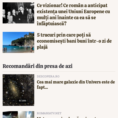
Ce vizionar! Ce român a anticipat
existența unei Uniuni Europene cu
mulți ani înainte ca ea să se
înfăptuiască?
5 trucuri prin care poți să
economisești bani buni într-o zi de
plajă
Recomandări din presa de azi
DESCOPERA.RO
Cea mai mare galaxie din Univers este de
fapt...
ROMANIATV.NET