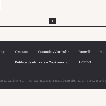
1
ența
Geografie
Gramatică/Vocabular
Expresii
Mat
Contact
Politica de utilizare a Cookie‐urilor
sau persoană (site-uri, instituţii mass-media, firme de monitorizare) nu poate reprodu