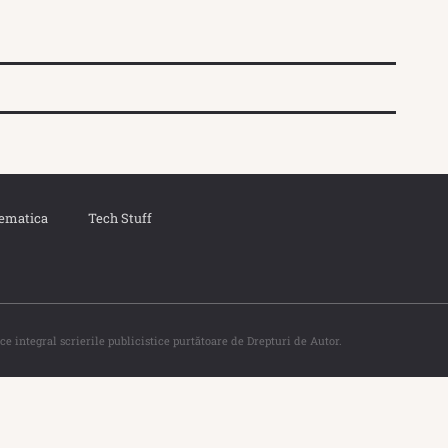
ematica
Tech Stuff
ce integral scrierile publicistice purtătoare de Drepturi de Autor.