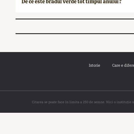
De ce este bradul verde tot timpul anului?
Istorie
Care e difer
Citarea se poate face în limita a 250 de semne. Nici o instituţie 