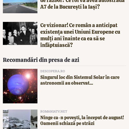
de război? Ce rol va avea autostrada
A7 de la București la Iași?
Ce vizionar! Ce român a anticipat
existența unei Uniuni Europene cu
mulți ani înainte ca ea să se
înfăptuiască?
Recomandări din presa de azi
DESCOPERA.RO
Singurul loc din Sistemul Solar în care
astronomii au observat...
ROMANIATV.NET
Ninge ca-n povești, la început de august!
Oamenii schiază pe străzi