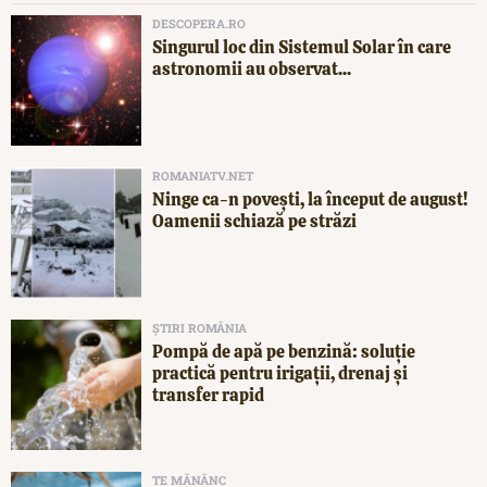
DESCOPERA.RO
Singurul loc din Sistemul Solar în care
astronomii au observat...
ROMANIATV.NET
Ninge ca-n povești, la început de august!
Oamenii schiază pe străzi
ȘTIRI ROMÂNIA
Pompă de apă pe benzină: soluție
practică pentru irigații, drenaj și
transfer rapid
TE MĂNÂNC