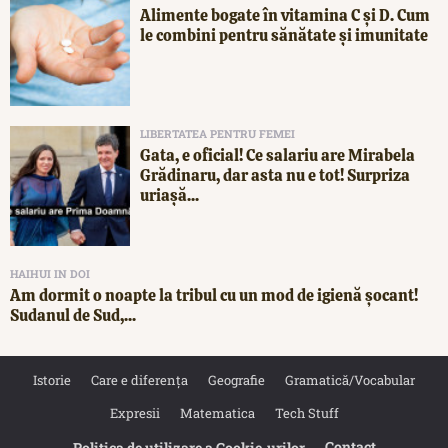
Alimente bogate în vitamina C și D. Cum
le combini pentru sănătate și imunitate
LIBERTATEA PENTRU FEMEI
Gata, e oficial! Ce salariu are Mirabela
Grădinaru, dar asta nu e tot! Surpriza
uriașă...
HAIHUI IN DOI
Am dormit o noapte la tribul cu un mod de igienă șocant!
Sudanul de Sud,...
Istorie
Care e diferența
Geografie
Gramatică/Vocabular
Expresii
Matematica
Tech Stuff
Contact
Politica de utilizare a Cookie‐urilor