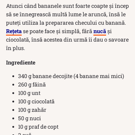
Atunci când bananele sunt foarte coapte și încep
să se înnegrească multă lume le aruncă, însă le
puteţi utiliza la prepararea checului cu banană.
Rețeta
se poate face și simplă, fără
nucă
și
ciocolată, însă acestea din urmă îi dau o savoare
în plus.
Ingrediente
340 g banane decojite (4 banane mai mici)
260 g făină
100 g unt
100 g ciocolată
100 g zahăr
50 g nuci
10 g praf de copt
2 ouă