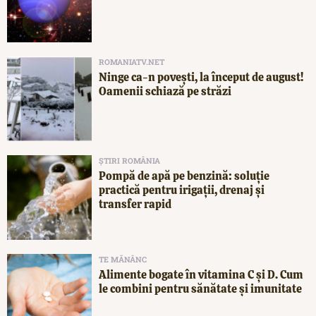
ROMANIATV.NET
Ninge ca-n povești, la început de august!
Oamenii schiază pe străzi
ȘTIRI ROMÂNIA
Pompă de apă pe benzină: soluție
practică pentru irigații, drenaj și
transfer rapid
TE MĂNÂNC
Alimente bogate în vitamina C și D. Cum
le combini pentru sănătate și imunitate