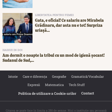
LIBERTATEA PENTRU FEMEI
Gata, e oficial! Ce salariu are Mirabela
Grădinaru, dar asta nu e tot! Surpriza
uriașă...
HAIHUI IN DOI
Am dormit o noapte la tribul cu un mod de igienă șocant!
Sudanul de Sud,...
Istorie
Care e diferența
Geografie
Gramatică/Vocabular
Expresii
Matematica
Tech Stuff
Contact
Politica de utilizare a Cookie‐urilor
Citarea se poate face în limita a 250 de semne. Nici o instituţie sau persoană