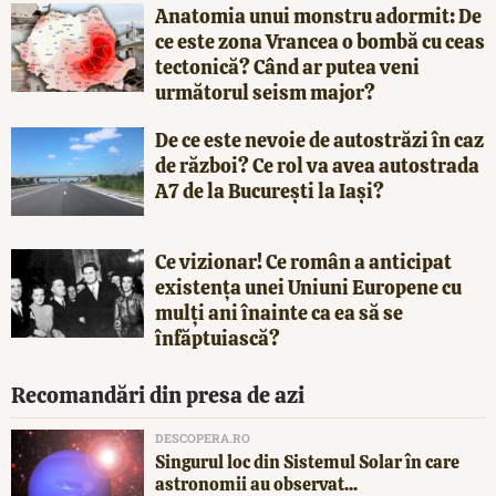
Anatomia unui monstru adormit: De
ce este zona Vrancea o bombă cu ceas
tectonică? Când ar putea veni
următorul seism major?
De ce este nevoie de autostrăzi în caz
de război? Ce rol va avea autostrada
A7 de la București la Iași?
Ce vizionar! Ce român a anticipat
existența unei Uniuni Europene cu
mulți ani înainte ca ea să se
înfăptuiască?
Recomandări din presa de azi
DESCOPERA.RO
Singurul loc din Sistemul Solar în care
astronomii au observat...