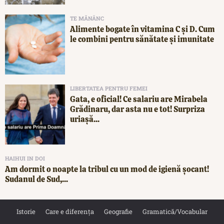
TE MĂNÂNC
Alimente bogate în vitamina C și D. Cum
le combini pentru sănătate și imunitate
LIBERTATEA PENTRU FEMEI
Gata, e oficial! Ce salariu are Mirabela
Grădinaru, dar asta nu e tot! Surpriza
uriașă...
HAIHUI IN DOI
Am dormit o noapte la tribul cu un mod de igienă șocant!
Sudanul de Sud,...
Istorie
Care e diferența
Geografie
Gramatică/Vocabular