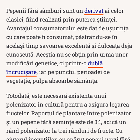
Pepenii fără sâmburi sunt un
derivat
ai celor
clasici, fiind realizați prin puterea științei.
Avantajul consumatorului este dat de ușurința
cu care poate fi consumat, păstrându-se în
același timp savoarea excelentă și dulceața deja
cunoscută. Aceștia nu se obțin prin urma unor
modificări genetice, ci printr-o
dublă
încrucișare
, iar pe punctul perioadei de
vegetație, pulpa absoarbe sămânța.
Totodată, este necesară existența unui
polenizator în cultură pentru a asigura legarea
fructelor. Raportul de plantare între polenizator
și un pepene fără semințe este de 3:1, adică un
rând polenizator la trei rânduri de fructe. Cu
ajutorul inovațiilor, au apărut pepeni verzi fără