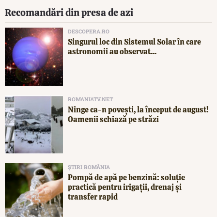
Recomandări din presa de azi
DESCOPERA.RO
Singurul loc din Sistemul Solar în care
astronomii au observat...
ROMANIATV.NET
Ninge ca-n povești, la început de august!
Oamenii schiază pe străzi
ȘTIRI ROMÂNIA
Pompă de apă pe benzină: soluție
practică pentru irigații, drenaj și
transfer rapid