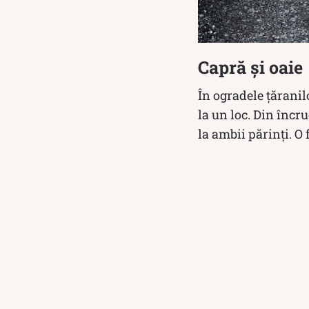
Capră și oaie
În ogradele țăranil
la un loc. Din încru
la ambii părinți. O