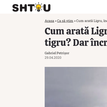
Acasa
»
Ca să știm
»
Cum arată Ligru, înc
Cum arată Ligr
tigru? Dar înc
Gabriel Petrișor
29.04.2020