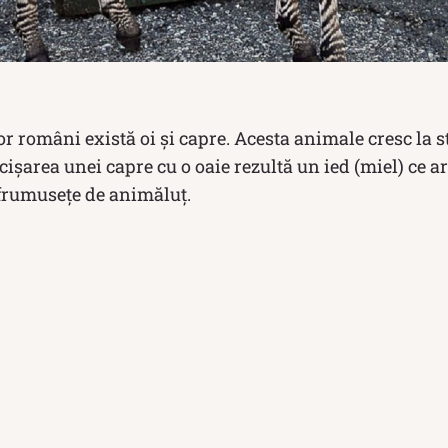
or români există oi și capre. Acesta animale cresc la s
cișarea unei capre cu o oaie rezultă un ied (miel) ce ar
 frumusețe de animăluț.