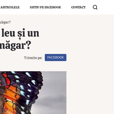
 ARTICOLELE
SHTIU PE FACEBOOK
CONTACT
 măgar?
leu și un
 măgar?
Trimite pe:
FACEBOOK