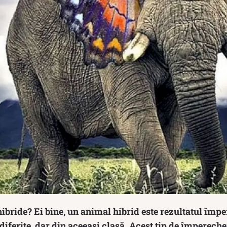
ibride? Ei bine, un animal hibrid este rezultatul împe
diferite, dar din aceeasi clasă. Acest tip de împerech