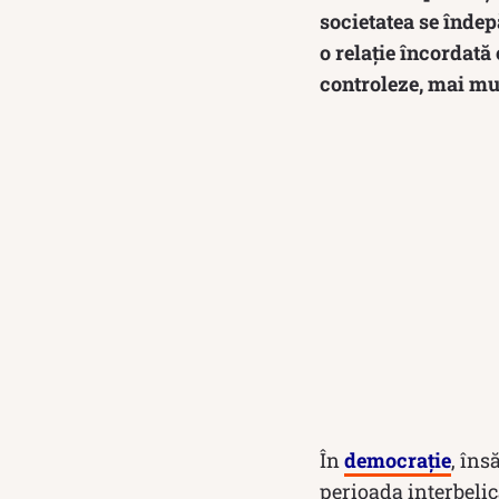
societatea se îndep
o relație încordată
controleze, mai mul
În
democrație
, îns
perioada interbelic