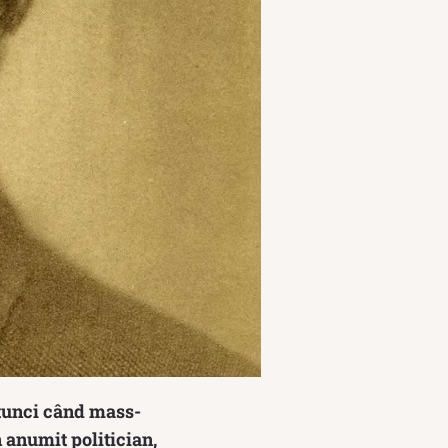
Atunci când mass-
n anumit politician,