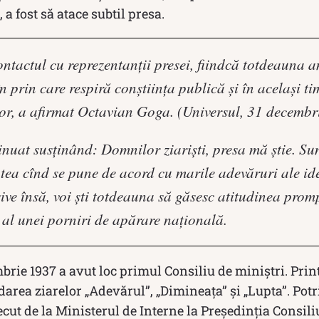
, a fost să atace subtil presa.
ntactul cu reprezentanţii presei, fiindcă totdeauna a
n prin care respiră conştiinţa publică şi în acelaşi t
r, a afirmat Octavian Goga. (Universul, 31 decembr
nuat susținând: Domnilor ziarişti, presa mă ştie. Sunt
tea cînd se pune de acord cu marile adevăruri ale idei
ive însă, voi şti totdeauna să găsesc atitudinea prom
x al unei porniri de apărare naţională.
brie 1937 a avut loc primul Consiliu de miniştri. Prin
darea ziarelor „Adevărul”, „Dimineaţa” şi „Lupta”. Potr
ecut de la Ministerul de Interne la Preşedinţia Consili