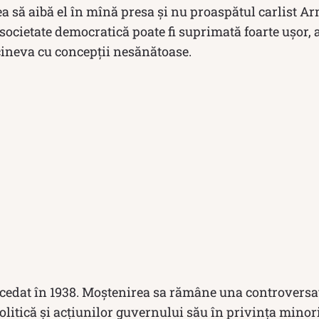
a să aibă el în mînă presa şi nu proaspătul carlist A
 societate democratică poate fi suprimată foarte ușor, 
ineva cu concepții nesănătoase.
cedat în 1938. Moștenirea sa rămâne una controversat
olitică și acțiunilor guvernului său în privința minori