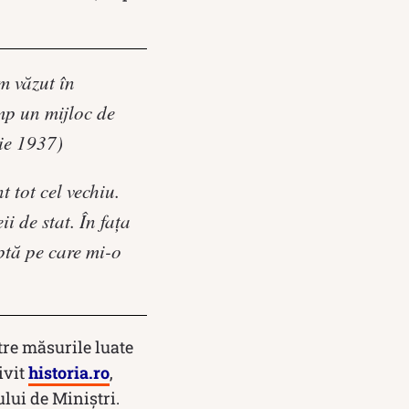
m văzut în
imp un mijloc de
ie 1937)
 tot cel vechiu.
i de stat. În faţa
ptă pe care mi-o
tre măsurile luate
ivit
historia.ro
,
ului de Miniştri.