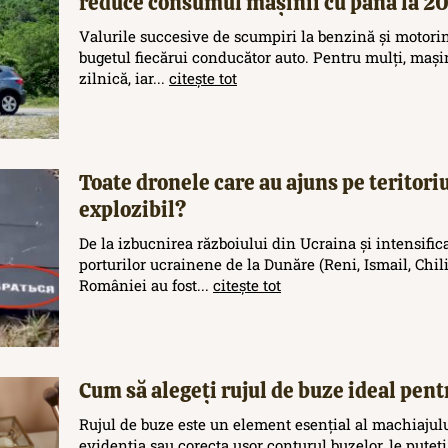
reduce consumul mașinii cu până la 
Valurile succesive de scumpiri la benzină și motori
bugetul fiecărui conducător auto. Pentru mulți, maș
zilnică, iar...
citește tot
Toate dronele care au ajuns pe teritor
explozibil?
De la izbucnirea războiului din Ucraina și intensific
porturilor ucrainene de la Dunăre (Reni, Ismail, Chilia
României au fost...
citește tot
Cum să alegeți rujul de buze ideal pent
Rujul de buze este un element esențial al machiajului
evidenția sau corecta ușor conturul buzelor, le puteți