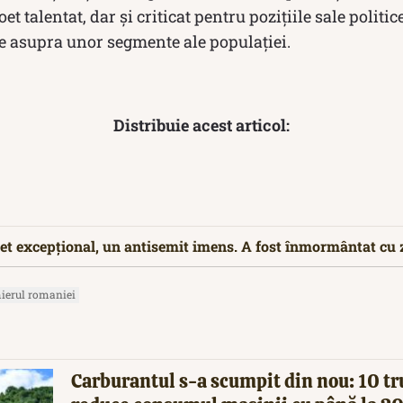
t talentat, dar și criticat pentru pozițiile sale politic
e asupra unor segmente ale populației.
Distribuie acest articol:
et excepțional, un antisemit imens. A fost înmormântat cu 
ierul romaniei
Carburantul s-a scumpit din nou: 10 tr