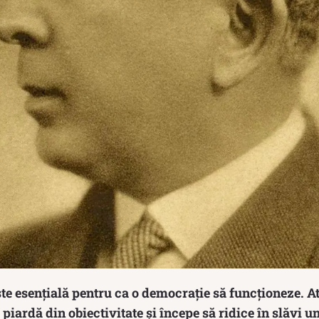
ste esențială pentru ca o democrație să funcționeze. 
 piardă din obiectivitate și începe să ridice în slăvi u