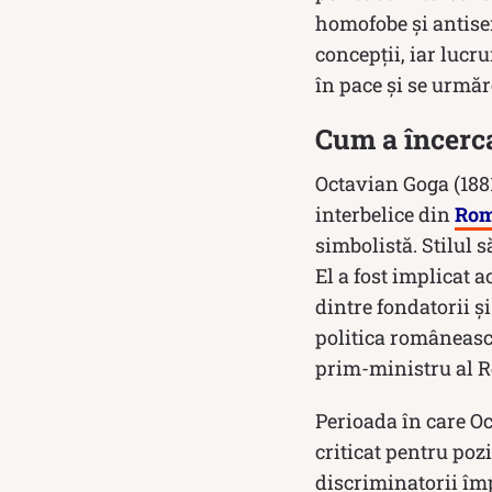
homofobe și antisem
concepții, iar lucru
în pace și se urmăr
Cum a încerca
Octavian Goga (1881
interbelice din
Rom
simbolistă. Stilul 
El a fost implicat a
dintre fondatorii și
politica românească 
prim-ministru al R
Perioada în care Oc
criticat pentru poz
discriminatorii împ