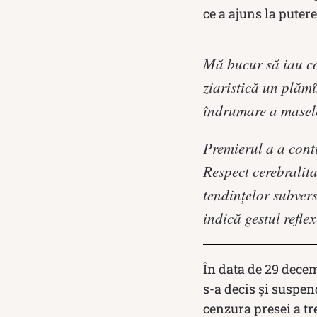
ce a ajuns la putere
Mă bucur să iau co
ziaristică un plămî
îndrumare a maselo
Premierul a a conti
Respect cerebralita
tendinţelor subvers
indică gestul refle
În data de 29 decem
s-a decis și suspen
cenzura presei a tr