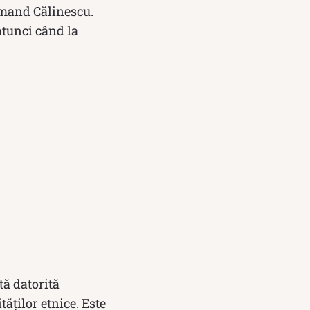
rmand Călinescu.
atunci când la
ă datorită
tăților etnice. Este