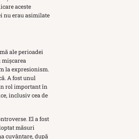
icare aceste
sei nu erau asimilate
amă ale perioadei
cu mișcarea
sm la expresionism.
că. A fost unul
 un rol important în
ice, inclusiv cea de
ntroverse. El a fost
adoptat măsuri
ima cuvântare, după