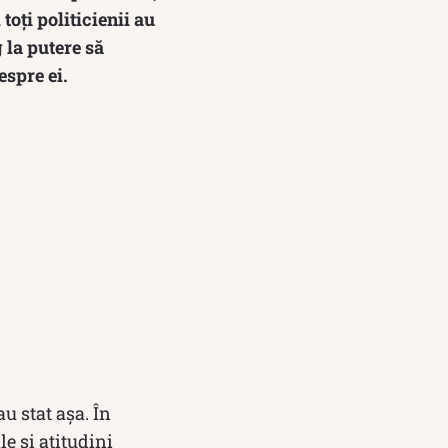
toți politicienii au
 la putere să
espre ei.
au stat așa. În
e și atitudini