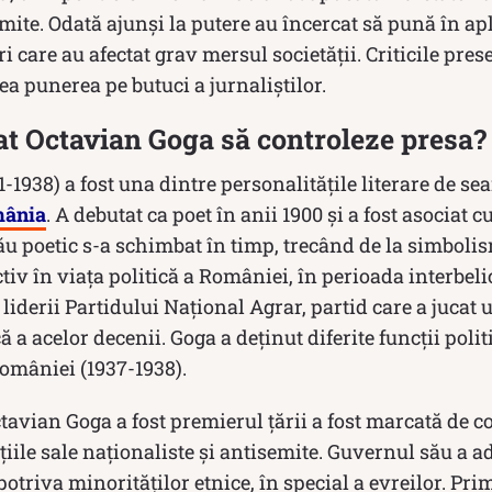
ite. Odată ajunși la putere au încercat să pună în apl
ri care au afectat grav mersul societății. Criticile pre
ea punerea pe butuci a jurnaliștilor.
t Octavian Goga să controleze presa?
-1938) a fost una dintre personalitățile literare de se
ânia
. A debutat ca poet în anii 1900 și a fost asociat 
său poetic s-a schimbat în timp, trecând de la simboli
ctiv în viața politică a României, în perioada interbeli
 liderii Partidului Național Agrar, partid care a jucat
a acelor decenii. Goga a deținut diferite funcții polit
omâniei (1937-1938).
tavian Goga a fost premierul țării a fost marcată de co
ițiile sale naționaliste și antisemite. Guvernul său a 
otriva minorităților etnice, în special a evreilor. Pr