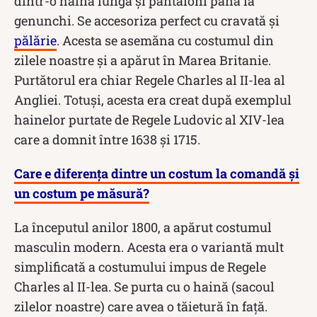
dintr-o haină lungă și pantaloni până la
genunchi. Se accesoriza perfect cu cravată și
pălărie
. Acesta se asemăna cu costumul din
zilele noastre și a apărut în Marea Britanie.
Purtătorul era chiar Regele Charles al II-lea al
Angliei. Totuși, acesta era creat după exemplul
hainelor purtate de Regele Ludovic al XIV-lea
care a domnit între 1638 și 1715.
Care e diferența dintre un costum la comandă și
un costum pe măsură?
La începutul anilor 1800, a apărut costumul
masculin modern. Acesta era o variantă mult
simplificată a costumului impus de Regele
Charles al II-lea. Se purta cu o haină (sacoul
zilelor noastre) care avea o tăietură în față.