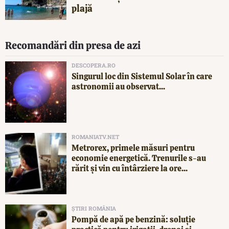
plajă
Recomandări din presa de azi
DESCOPERA.RO
Singurul loc din Sistemul Solar în care
astronomii au observat...
ROMANIATV.NET
Metrorex, primele măsuri pentru
economie energetică. Trenurile s-au
rărit și vin cu întârziere la ore...
ȘTIRI ROMÂNIA
Pompă de apă pe benzină: soluție