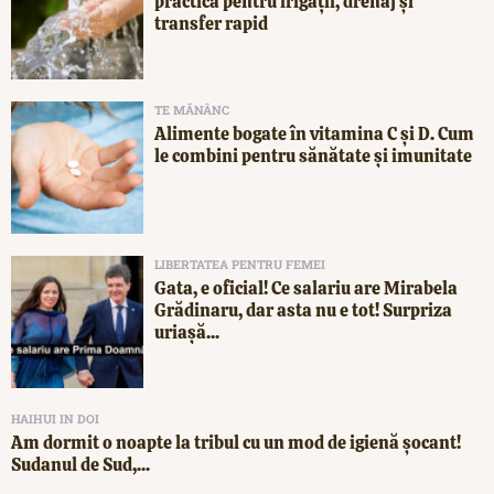
practică pentru irigații, drenaj și
transfer rapid
TE MĂNÂNC
Alimente bogate în vitamina C și D. Cum
le combini pentru sănătate și imunitate
LIBERTATEA PENTRU FEMEI
Gata, e oficial! Ce salariu are Mirabela
Grădinaru, dar asta nu e tot! Surpriza
uriașă...
HAIHUI IN DOI
Am dormit o noapte la tribul cu un mod de igienă șocant!
Sudanul de Sud,...