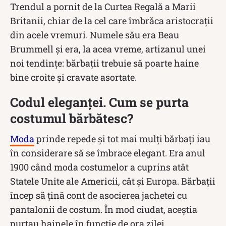
Trendul a pornit de la Curtea Regală a Marii
Britanii, chiar de la cel care îmbrăca aristocrații
din acele vremuri. Numele său era Beau
Brummell și era, la acea vreme, artizanul unei
noi tendințe: bărbaţii trebuie să poarte haine
bine croite şi cravate asortate.
Codul eleganței. Cum se purta
costumul bărbătesc?
Moda
prinde repede și tot mai mulți bărbați iau
în considerare să se îmbrace elegant. Era anul
1900 când moda costumelor a cuprins atât
Statele Unite ale Americii, cât și Europa. Bărbaţii
încep să ţină cont de asocierea jachetei cu
pantalonii de costum. În mod ciudat, aceștia
purtau hainele în funcție de ora zilei.