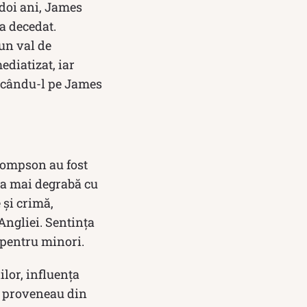
 doi ani, James
 a decedat.
un val de
ediatizat, iar
ducându-l pe James
Thompson au fost
na mai degrabă cu
 și crimă,
ngliei. Sentința
ă pentru minori.
ilor, influența
ți proveneau din