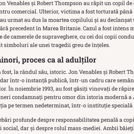
 Jon Venables și Robert Thompson au răpit un copil de
ntru comercial. Ulterior, victima a fost torturată până
au urmat au dus la moartea copilului și au declanșat 
ără precedent în Marea Britanie. Cazul a fost intens m
e de camerele de supraveghere, cu cei doi copii con
 simboluri ale unei tragedii greu de înțeles.
nori, proces ca al adulților
a fost, la rândul său, istoric. Jon Venables și Robert 
 dar într-o instanță publică, într-un cadru care semă
lor. În noiembrie 1993, au fost găsiți vinovați de răpire
ineri condamnați pentru omor din istoria modernă a A
enția pe termen nedeterminat, într-o instituție special
rebări profunde despre responsabilitatea penală a copi
i social, dar și despre rolul mass-mediei. Ambii băie