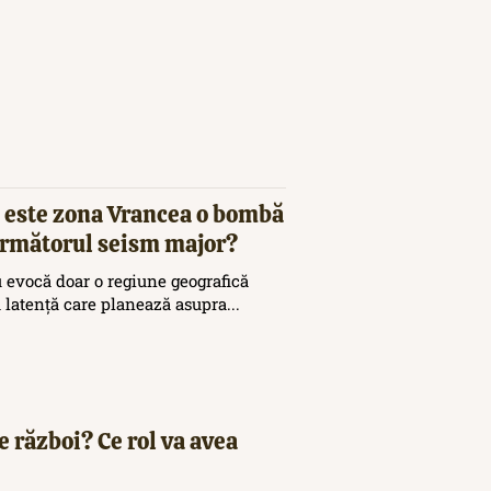
 este zona Vrancea o bombă
 următorul seism major?
 evocă doar o regiune geografică
ă latență care planează asupra...
e război? Ce rol va avea