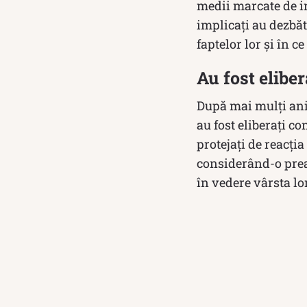
medii marcate de in
implicați au dezbăt
faptelor lor și în ce
Au fost eliber
După mai mulți ani
au fost eliberați co
protejați de reacți
considerând-o prea 
în vedere vârsta l