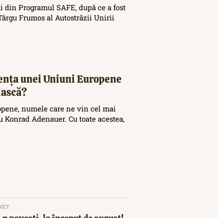
i din Programul SAFE, după ce a fost
ârgu Frumos al Autostrăzii Unirii
tența unei Uniuni Europene
iască?
opene, numele care ne vin cel mai
 Konrad Adenauer. Cu toate acestea,
NET