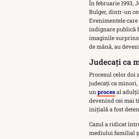
În februarie 1993,
Bulger, dintr-un ce
Evenimentele care 
indignare publică f
imaginile surprins
de mână, au devenit
Judecați ca mi
Procesul celor doi 
judecați ca minori,
un
proces
al adulți
devenind cei mai t
inițială a fost det
Cazul a ridicat înt
mediului familial ș