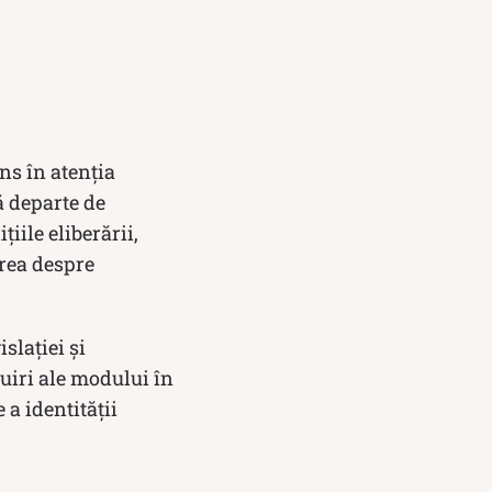
ns în atenția
ă departe de
iile eliberării,
erea despre
slației și
zuiri ale modului în
 a identității