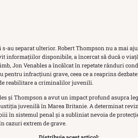
i s-au separat ulterior. Robert Thompson nu a mai aju
vit informațiilor disponibile, a încercat să ducă o viaț
himb, Jon Venables a încălcat în repetate rânduri condiț
ou pentru infracțiuni grave, ceea ce a reaprins dezbat
de reabilitare a criminalilor juvenili.
les și Thompson a avut un impact profund asupra legi
 justiția juvenilă în Marea Britanie. A determinat revi
piii în sistemul penal și a subliniat nevoia de protecție
 în cazuri extrem de grave.
Distribuie acest articol: