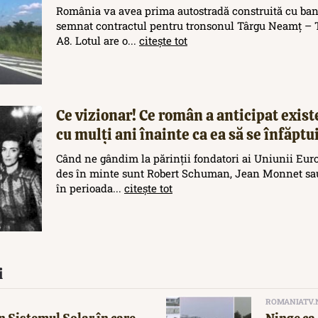
România va avea prima autostradă construită cu ban
semnat contractul pentru tronsonul Târgu Neamț – T
A8. Lotul are o...
citește tot
Ce vizionar! Ce român a anticipat exis
cu mulți ani înainte ca ea să se înfăptu
Când ne gândim la părinții fondatori ai Uniunii Eur
des în minte sunt Robert Schuman, Jean Monnet sau
în perioada...
citește tot
i
ROMANIATV.