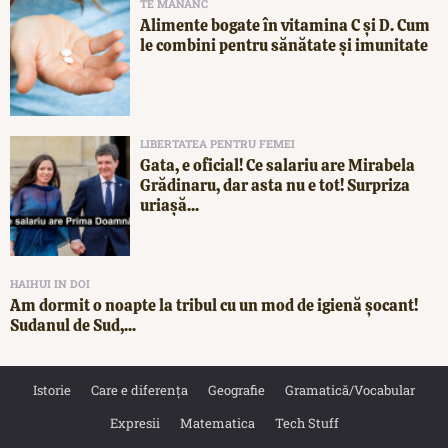
TE MĂNÂNC
Alimente bogate în vitamina C și D. Cum
le combini pentru sănătate și imunitate
LIBERTATEA PENTRU FEMEI
Gata, e oficial! Ce salariu are Mirabela
Grădinaru, dar asta nu e tot! Surpriza
uriașă...
HAIHUI IN DOI
Am dormit o noapte la tribul cu un mod de igienă șocant!
Sudanul de Sud,...
Istorie
Care e diferența
Geografie
Gramatică/Vocabular
Expresii
Matematica
Tech Stuff