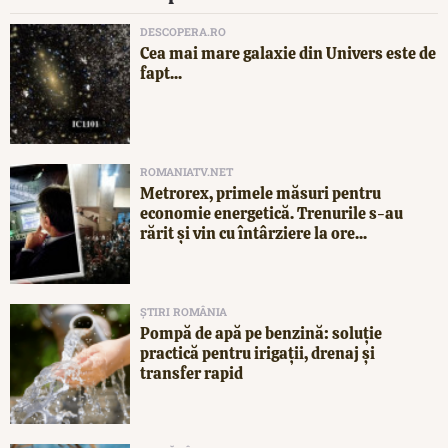
DESCOPERA.RO
Cea mai mare galaxie din Univers este de
fapt...
ROMANIATV.NET
Metrorex, primele măsuri pentru
economie energetică. Trenurile s-au
rărit și vin cu întârziere la ore...
ȘTIRI ROMÂNIA
Pompă de apă pe benzină: soluție
practică pentru irigații, drenaj și
transfer rapid