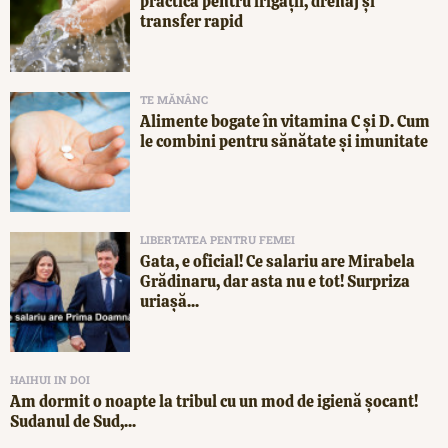
practică pentru irigații, drenaj și
transfer rapid
TE MĂNÂNC
Alimente bogate în vitamina C și D. Cum
le combini pentru sănătate și imunitate
LIBERTATEA PENTRU FEMEI
Gata, e oficial! Ce salariu are Mirabela
Grădinaru, dar asta nu e tot! Surpriza
uriașă...
HAIHUI IN DOI
Am dormit o noapte la tribul cu un mod de igienă șocant!
Sudanul de Sud,...