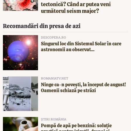
tectonică? Când ar putea veni
următorul seism major?
Recomandări din presa de azi
DESCOPERA.RO
Singurul loc din Sistemul Solar în care
astronomii au observat...
ROMANIATV.NET
Ninge ca-n povești, la început de august!
Oamenii schiază pe străzi
ȘTIRI ROMÂNIA
Pompă de apă pe benzină: soluție