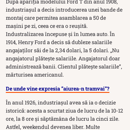
După apariția modelului Ford T din anul 1908,
industriașul a decis introducerea unei bande de
montaj care permitea asamblarea a 50 de
mașini pe zi, ceea ce era o reușită.
Industralizarea începuse și în lumea auto. În
1914, Henry Ford a decis să dubleze salariile
angajaților săi de la 2,34 dolari, la 5 dolari. „Nu
angajatorul plăteşte salariile. Angajatorul doar
administrează banii. Clientul plăteşte salariile”,
mărturisea americanul.
De unde vine expresia ”aiurea-n tramvai”?
În anul 1926, industriașul avea să ia o decizie
istorică: acesta a scurtat ziua de lucru de la 10-12
ore, la 8 ore și săptămâna de lucru la cinci zile.
Astfel, weekendul devenea liber. Multe