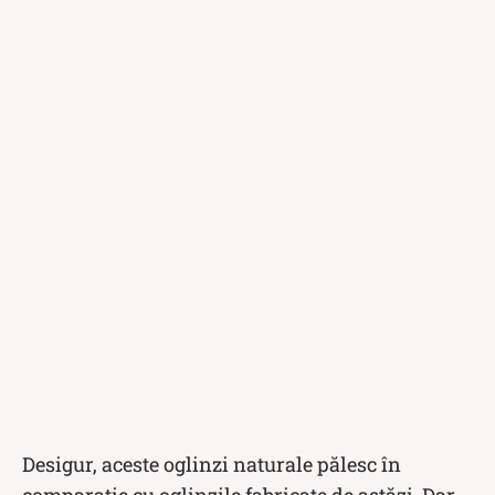
Desigur, aceste oglinzi naturale pălesc în
comparație cu oglinzile fabricate de astăzi. Dar