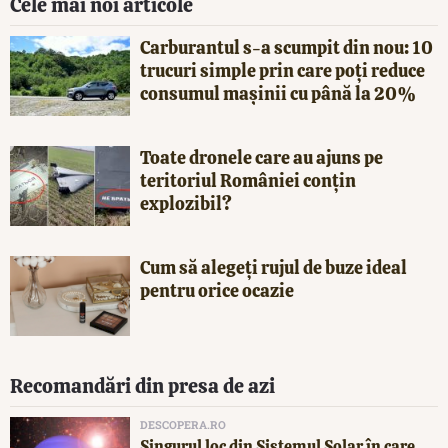
Cele mai noi articole
Carburantul s-a scumpit din nou: 10
trucuri simple prin care poți reduce
consumul mașinii cu până la 20%
Toate dronele care au ajuns pe
teritoriul României conțin
explozibil?
Cum să alegeți rujul de buze ideal
pentru orice ocazie
Recomandări din presa de azi
DESCOPERA.RO
Singurul loc din Sistemul Solar în care