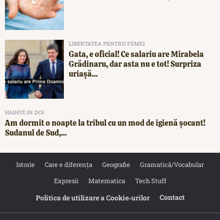
LIBERTATEA PENTRU FEMEI
Gata, e oficial! Ce salariu are Mirabela
Grădinaru, dar asta nu e tot! Surpriza
uriașă...
HAIHUI IN DOI
Am dormit o noapte la tribul cu un mod de igienă șocant!
Sudanul de Sud,...
Istorie
Care e diferența
Geografie
Gramatică/Vocabular
Expresii
Matematica
Tech Stuff
Contact
Politica de utilizare a Cookie‐urilor