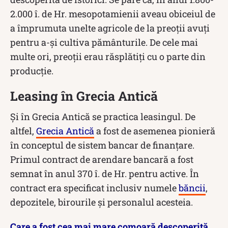
2.000 î. de Hr. mesopotamienii aveau obiceiul de
a împrumuta unelte agricole de la preoții avuți
pentru a-și cultiva pământurile. De cele mai
multe ori, preoții erau răsplătiți cu o parte din
producție.
Leasing în Grecia Antică
Și în Grecia Antică se practica leasingul. De
altfel,
Grecia Antică
a fost de asemenea pionieră
în conceptul de sistem bancar de finanțare.
Primul contract de arendare bancară a fost
semnat în anul 370 î. de Hr. pentru active. În
contract era specificat inclusiv numele
băncii
,
depozitele, birourile și personalul acesteia.
Care a fost cea mai mare comoară descoperită