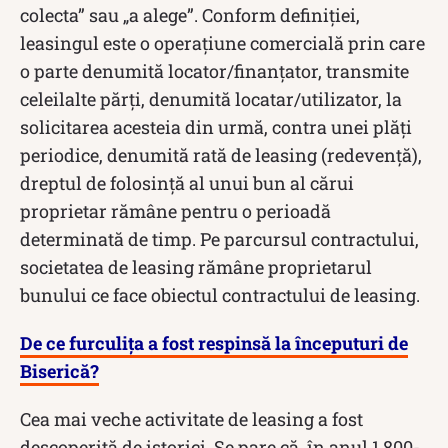
colecta” sau „a alege”. Conform definiției,
leasingul este o operațiune comercială prin care
o parte denumită locator/finanțator, transmite
celeilalte părți, denumită locatar/utilizator, la
solicitarea acesteia din urmă, contra unei plăți
periodice, denumită rată de leasing (redevență),
dreptul de folosință al unui bun al cărui
proprietar rămâne pentru o perioadă
determinată de timp. Pe parcursul contractului,
societatea de leasing rămâne proprietarul
bunului ce face obiectul contractului de leasing.
De ce furculița a fost respinsă la începuturi de
Biserică?
Cea mai veche activitate de leasing a fost
descoperită de istorici. Se pare că, în anul 1.800-