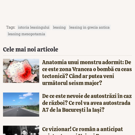
Tags:
istoria leasingului
leasing
leasing in grecia antica
leasing mesopotamia
Cele mai noi articole
Anatomia unui monstru adormit: De
ce este zona Vrancea o bombă cu ceas
tectonică? Când ar putea veni
următorul seism major?
De ce este nevoie de autostrăzi în caz
de război? Ce rol va avea autostrada
A7 de la București la Iași?
Ce vizionar! Ce român a anticipat