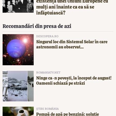
existența unei Uniuni Europene cu
mulți ani înainte ca ea să se
înfăptuiască?
Recomandări din presa de azi
DESCOPERA.RO
Singurul loc din Sistemul Solar în care
astronomii au observat...
ROMANIATV.NET
Ninge ca-n povești, la început de august!
Oamenii schiază pe străzi
ȘTIRI ROMÂNIA
Pompă de apă pe benzină: soluție