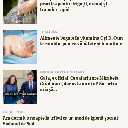
practică pentru irigații, drenaj și
transfer rapid
TE MĂNÂNC
Alimente bogate în vitamina C și D. Cum
le combini pentru sănătate și imunitate
LIBERTATEA PENTRU FEMEI
Gata, e oficial! Ce salariu are Mirabela
Grădinaru, dar asta nu e tot! Surpriza
uriașă...
HAIHUI IN DOI
Am dormit o noapte la tribul cu un mod de igienă șocant!
Sudanul de Sud,...