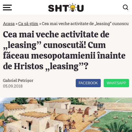
Acasa
»
Ca să știm
»
Cea mai veche activitate de „leasing” cunoscut
Cea mai veche activitate de
„leasing” cunoscută! Cum
făceau mesopotamienii înainte
de Hristos „leasing”?
Gabriel Petrișor
FACEBOOK
WHATSAPP
05.09.2018