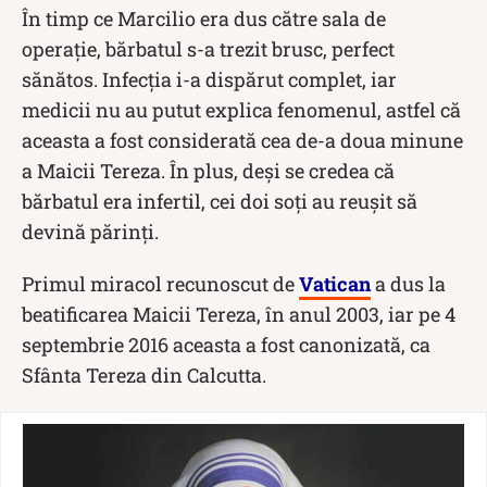
În timp ce Marcilio era dus către sala de
operație, bărbatul s-a trezit brusc, perfect
sănătos. Infecția i-a dispărut complet, iar
medicii nu au putut explica fenomenul, astfel că
aceasta a fost considerată cea de-a doua minune
a Maicii Tereza. În plus, deşi se credea că
bărbatul era infertil, cei doi soţi au reuşit să
devină părinţi.
Primul miracol recunoscut de
Vatican
a dus la
beatificarea Maicii Tereza, în anul 2003, iar pe 4
septembrie 2016 aceasta a fost canonizată, ca
Sfânta Tereza din Calcutta.