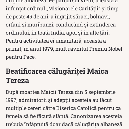
origine albaneză. Pe parcursul vieții, aceasta a
înființat ordinul „Misionarele Carității” și timp
de peste 45 de ani, a îngrijit săraci, bolnavi,
orfani și muribunzi, conducând și extinderea
ordinului, în toată India, apoi și în alte țări.
Pentru activitatea ei umanitară, aceasta a
primit, în anul 1979, mult râvnitul Premiu Nobel
pentru Pace.
Beatificarea călugăriței Maica
Tereza
După moartea Maicii Tereza din 5 septembrie
1997, admiratorii și adepții acesteia au făcut
multiple cereri către Biserica Catolică pentru ca
femeia să fie făcută sfântă. Canonizarea acesteia
trebuia înfăptuită doar dacă călugărița albaneză