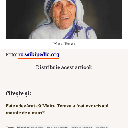
Maria Tereza
Foto:
ro.wikipedia.org
Distribuie acest articol:
Citește și:
Este adevărat că Maica Tereza a fost exorcizată
înainte de a muri?
Tags:
biserica catolica
maica tereza
sfanta tereza
vatican