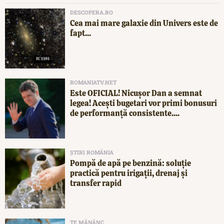
DESCOPERA.RO
Cea mai mare galaxie din Univers este de
fapt...
ROMANIATV.NET
Este OFICIAL! Nicușor Dan a semnat
legea! Acești bugetari vor primi bonusuri
de performanță consistente....
ȘTIRI ROMÂNIA
Pompă de apă pe benzină: soluție
practică pentru irigații, drenaj și
transfer rapid
TE MĂNÂNC