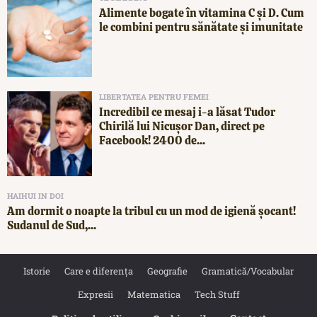
Alimente bogate în vitamina C și D. Cum
le combini pentru sănătate și imunitate
LIBERTATEA PENTRU FEMEI
Incredibil ce mesaj i-a lăsat Tudor
Chirilă lui Nicușor Dan, direct pe
Facebook! 2400 de...
HAIHUI IN DOI
Am dormit o noapte la tribul cu un mod de igienă șocant!
Sudanul de Sud,...
Istorie
Care e diferența
Geografie
Gramatică/Vocabular
Expresii
Matematica
Tech Stuff