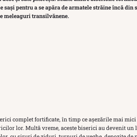
de sași pentru a se apăra de armatele străine încă din s
pe meleaguri transilvănene.
erici complet fortificate, în timp ce așezările mai mici
ricilor lor. Multă vreme, aceste biserici au devenit un
or, cu șiruri de ziduri, turnuri de veghe, depozite de 