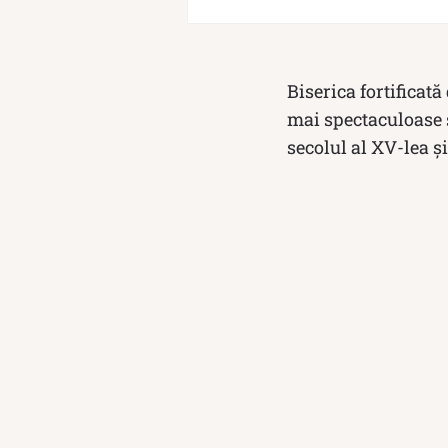
Biserica fortificată
mai spectaculoase ș
secolul al XV-lea ș