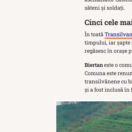
săteni și soldați.
Cinci cele mai
În toată
Transilvan
timpului, iar șapt
regăsesc în orașe p
Biertan
este o comu
Comuna este renumi
transilvănene cu bis
și a fost inclusă 