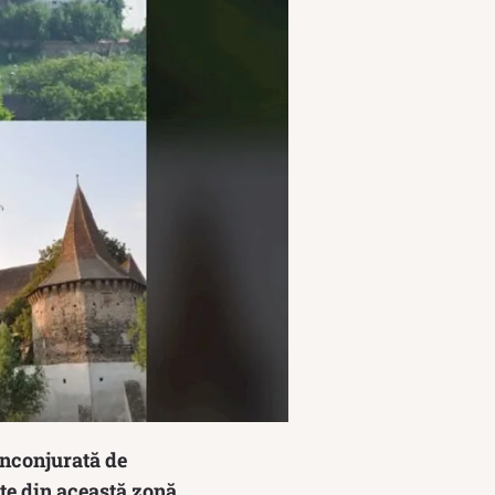
înconjurată de
cate din această zonă