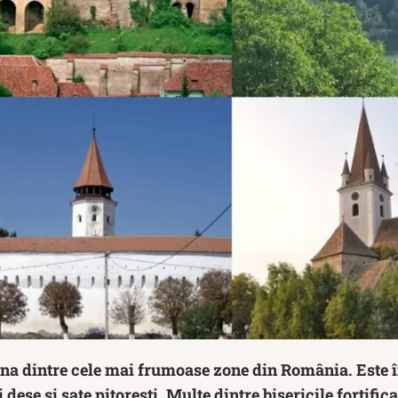
una dintre cele mai frumoase zone din România. Este 
 dese și sate pitorești. Multe dintre bisericile fortifi