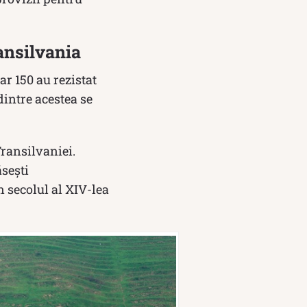
ransilvania
oar 150 au rezistat
intre acestea se
Transilvaniei.
sești
in secolul al XIV-lea