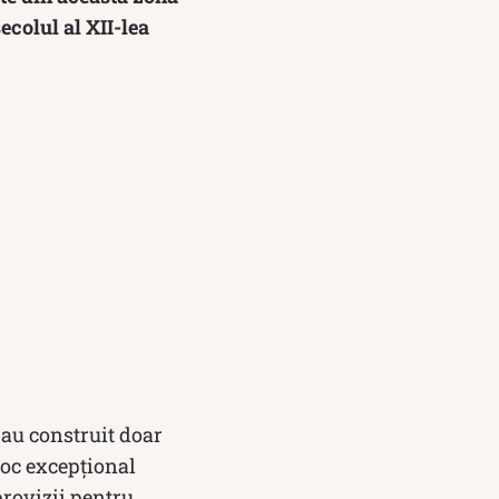
ecolul al XII-lea
 au construit doar
 loc excepțional
provizii pentru