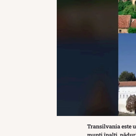
Transilvania este 
munți înalți, păduri