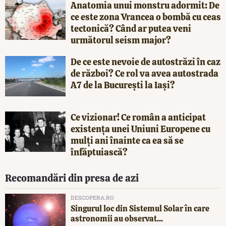
Anatomia unui monstru adormit: De
ce este zona Vrancea o bombă cu ceas
tectonică? Când ar putea veni
următorul seism major?
De ce este nevoie de autostrăzi în caz
de război? Ce rol va avea autostrada
A7 de la București la Iași?
Ce vizionar! Ce român a anticipat
existența unei Uniuni Europene cu
mulți ani înainte ca ea să se
înfăptuiască?
Recomandări din presa de azi
DESCOPERA.RO
Singurul loc din Sistemul Solar în care
astronomii au observat...