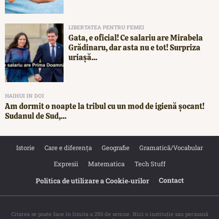
LIBERTATEA PENTRU FEMEI
Gata, e oficial! Ce salariu are Mirabela
Grădinaru, dar asta nu e tot! Surpriza
uriașă...
HAIHUI IN DOI
Am dormit o noapte la tribul cu un mod de igienă șocant!
Sudanul de Sud,...
Istorie
Care e diferența
Geografie
Gramatică/Vocabular
Expresii
Matematica
Tech Stuff
Contact
Politica de utilizare a Cookie‐urilor
Citarea se poate face în limita a 250 de semne. Nici o instituţie sau persoană