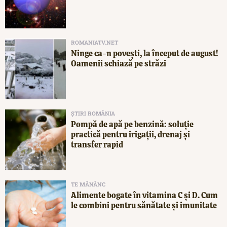
ROMANIATV.NET
Ninge ca-n povești, la început de august!
Oamenii schiază pe străzi
ȘTIRI ROMÂNIA
Pompă de apă pe benzină: soluție
practică pentru irigații, drenaj și
transfer rapid
TE MĂNÂNC
Alimente bogate în vitamina C și D. Cum
le combini pentru sănătate și imunitate