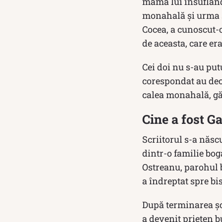
mama lui insuflănd
monahală și urma să
Cocea, a cunoscut-o
de aceasta, care era
Cei doi nu s-au put
corespondat au deci
calea monahală, găs
Cine a fost G
Scriitorul s-a născ
dintr-o familie bog
Ostreanu, parohul b
a îndreptat spre bi
După terminarea șco
a devenit prieten 