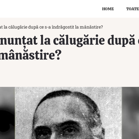
HOME
TOATE
at la călugărie după ce s-a îndrăgostit la mânăstire?
enunțat la călugărie după 
 mânăstire?