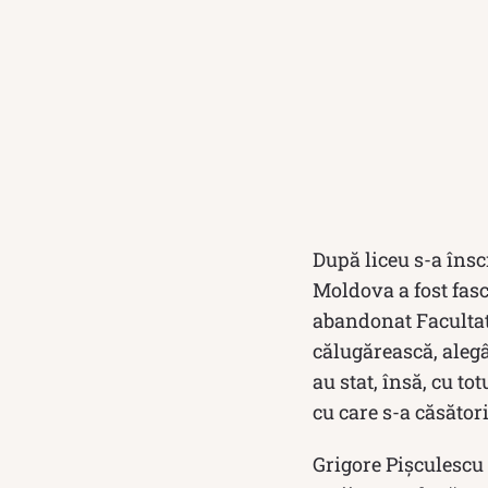
După liceu s-a înscr
Moldova a fost fasc
abandonat Facultatea
călugărească, aleg
au stat, însă, cu to
cu care s-a căsători
Grigore Pişculescu a