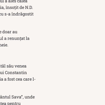
l a ales calea
, însoţit de N.D.
cu s-a îndrăgostit
e doar au
ul a renunțat la
meie.
atăl său venea
lui Constantin
 a fost cea care l-
Sfântul Sava”, unde
stea pentru