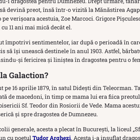
u-i dragostea pentru Dumnezeu. Drept urmare, tânăru
 devină preot, însă într-o vizită la Mănăstirea Agapia
 pe verişoara acestuia, Zoe Marcoci. Grigore Pişcules
 cu 11 ani mai mică decât el.
ut împotrivi sentimentelor, iar după o perioadă în car
s să își unească destinele în anul 1903. Astfel, bărbat
indu-și fericirea și liniștea în dragostea pentru o fe
ala Galaction?
ut pe 16 aprilie 1879, în satul Dideşti din Teleorman. T
ată de macedoni, în timp ce mama lui era fiica preotu
isericii Sf. Teodor din Rosiorii de Vede. Mama acestuia
serică și spre dragostea de Dumnezeu.
lii generale, acesta a plecat în București, la liceul „
bun cu poetul
Tudor Arghezi
. Acesta i-a insuflat drago