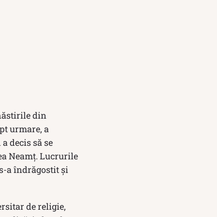
ăstirile din
ept urmare, a
 a decis să se
ea Neamț. Lucrurile
s-a îndrăgostit și
rsitar de religie,