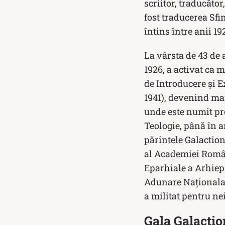
scriitor, traducător
fost traducerea Sfi
întins între anii 19
La vârsta de 43 de a
1926, a activat ca 
de Introducere şi 
1941), devenind mai
unde este numit pr
Teologie, până în a
părintele Galactio
al Academiei Român
Eparhiale a Arhiepi
Adunare Naţionala.
a militat pentru ne
Gala Galaction