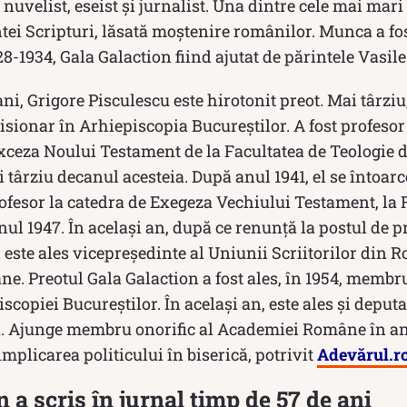
, nuvelist, eseist şi jurnalist. Una dintre cele mai mari 
ntei Scripturi, lăsată moștenire românilor. Munca a fo
28-1934, Gala Galaction fiind ajutat de părintele Vasil
ni, Grigore Pisculescu este hirotonit preot. Mai târziu,
misionar în Arhiepiscopia Bucureştilor. A fost profesor 
Exceza Noului Testament de la Facultatea de Teologie 
 târziu decanul acesteia. După anul 1941, el se întoarc
ofesor la catedra de Exegeza Vechiului Testament, la 
nul 1947. În același an, după ce renunţă la postul de p
n este ales vicepreşedinte al Uniunii Scriitorilor di
e. Preotul Gala Galaction a fost ales, în 1954, membr
scopiei Bucureştilor. În acelaşi an, este ales şi deput
 Ajunge membru onorific al Academiei Române în anu
implicarea politicului în biserică, potrivit
Adevărul.r
 a scris în jurnal timp de 57 de ani