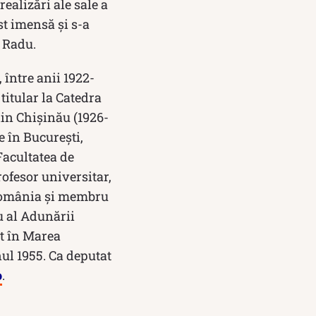
realizări ale sale a
st imensă și s-a
e Radu.
 între anii 1922-
titular la Catedra
din Chişinău (1926-
e în Bucureşti,
Facultatea de
rofesor universitar,
n România şi membru
u al Adunării
at în Marea
l 1955. Ca deputat
o
.