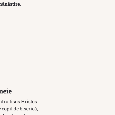
 mănăstire.
meie
ntru Iisus Hristos
copil de biserică,