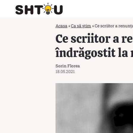
Acasa
»
Ca să știm
»
Ce scriitor a renunț
Ce scriitor a r
îndrăgostit la
Sorin Florea
18.05.2021