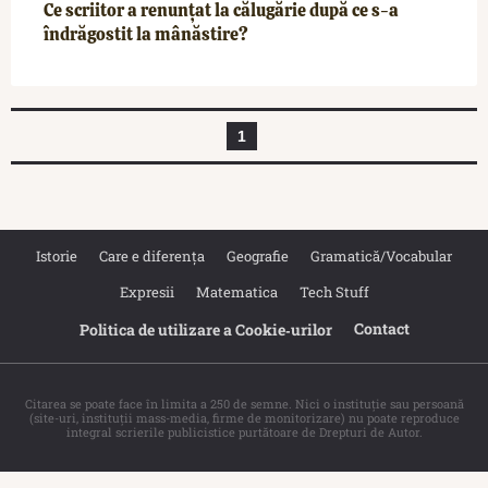
Ce scriitor a renunțat la călugărie după ce s-a
îndrăgostit la mânăstire?
1
Istorie
Care e diferența
Geografie
Gramatică/Vocabular
Expresii
Matematica
Tech Stuff
Contact
Politica de utilizare a Cookie‐urilor
Citarea se poate face în limita a 250 de semne. Nici o instituţie sau persoană
(site-uri, instituţii mass-media, firme de monitorizare) nu poate reproduce
integral scrierile publicistice purtătoare de Drepturi de Autor.